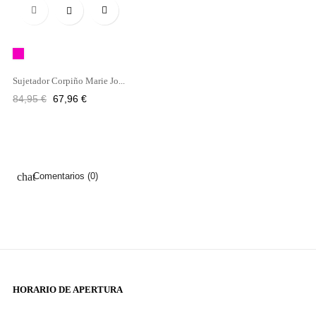

Fucsia
Sujetador Corpiño Marie Jo...
Precio
Precio
84,95 €
67,96 €
regular
chat
Comentarios (0)
HORARIO DE APERTURA