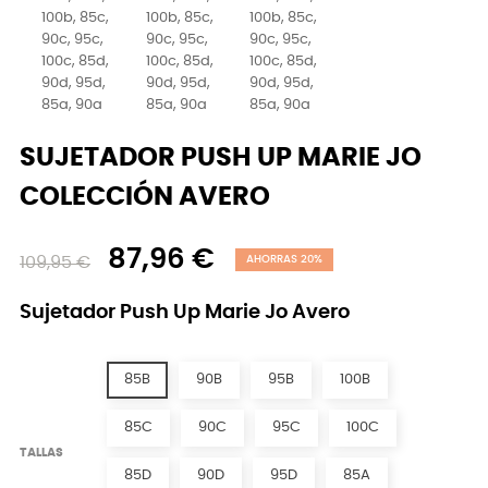
SUJETADOR PUSH UP MARIE JO
COLECCIÓN AVERO
87,96 €
109,95 €
AHORRAS 20%
Sujetador Push Up Marie Jo Avero
85B
90B
95B
100B
85C
90C
95C
100C
TALLAS
85D
90D
95D
85A