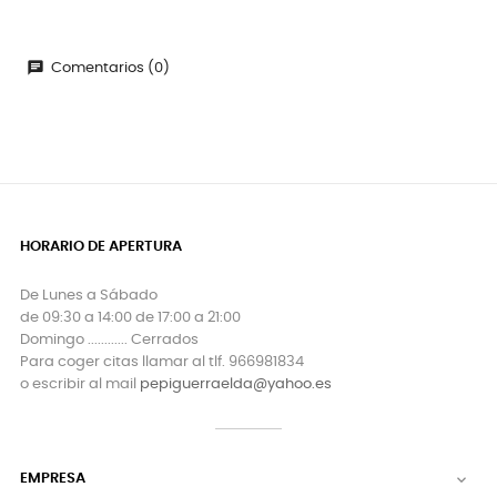
chat
Comentarios (0)
HORARIO DE APERTURA
De Lunes a Sábado
de 09:30 a 14:00 de 17:00 a 21:00
Domingo ............ Cerrados
Para coger citas llamar al tlf. 966981834
o escribir al mail
pepiguerraelda@yahoo.es
EMPRESA
