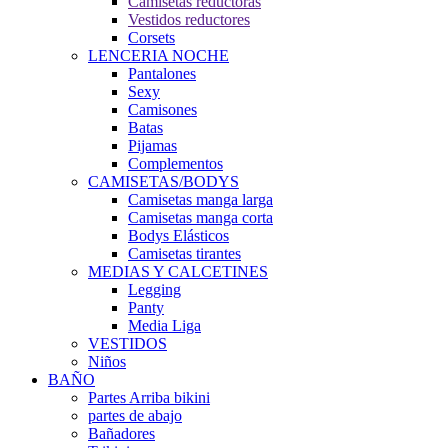
Camisetas reductoras
Vestidos reductores
Corsets
LENCERIA NOCHE
Pantalones
Sexy
Camisones
Batas
Pijamas
Complementos
CAMISETAS/BODYS
Camisetas manga larga
Camisetas manga corta
Bodys Elásticos
Camisetas tirantes
MEDIAS Y CALCETINES
Legging
Panty
Media Liga
VESTIDOS
Niños
BAÑO
Partes Arriba bikini
partes de abajo
Bañadores