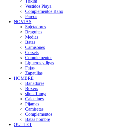
Trikini
Vestidos Playa
Complementos Baño
Pareos
NOVIAS
Sujetadores
Braguitas
Medias
Batas
Camisones
Corsets
Complementos
Ligueros y ligas
Fajas
Zapatillas
HOMBRE
Bañadores
Boxers
slip - Tanga
Calcetines
Pijamas
Camisetas
Complementos
Batas hombre
OUTLET