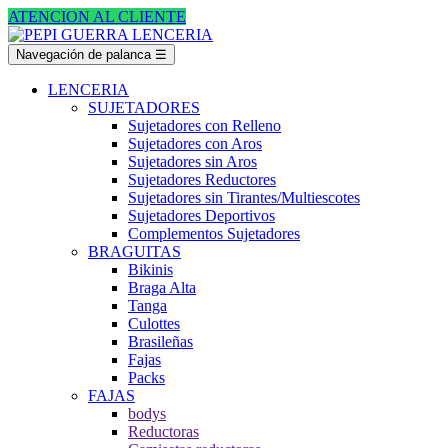
ATENCION AL CLIENTE
Navegación de palanca
☰
LENCERIA
SUJETADORES
Sujetadores con Relleno
Sujetadores con Aros
Sujetadores sin Aros
Sujetadores Reductores
Sujetadores sin Tirantes/Multiescotes
Sujetadores Deportivos
Complementos Sujetadores
BRAGUITAS
Bikinis
Braga Alta
Tanga
Culottes
Brasileñas
Fajas
Packs
FAJAS
bodys
Reductoras