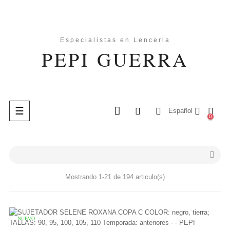
Navegación
☰
Español
0
de
palanca
search

Mostrando 1-21 de 194 articulo(s)
NUEVO