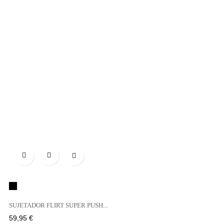

Negro
SUJETADOR FLIRT SUPER PUSH...
Precio
59,95 €