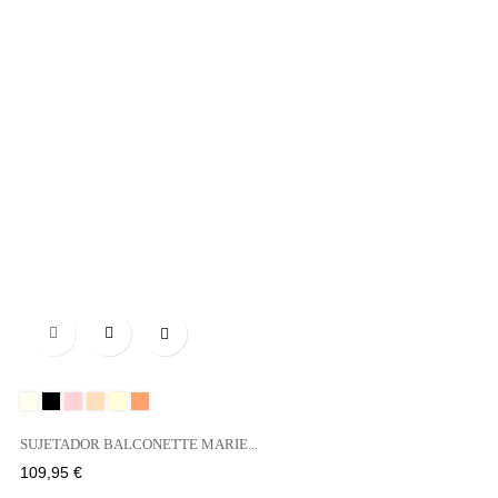

Marfil
Negro
BOIS
DUNE
NATURAL
SAND
DE
SUJETADOR BALCONETTE MARIE...
ROSE
Precio
109,95 €