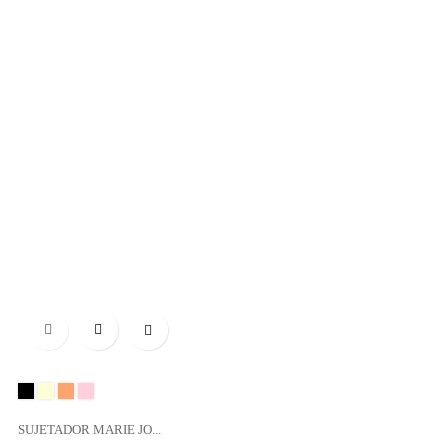

Negro
NATURAL
SAND
BOISE
DE
SUJETADOR MARIE JO...
ROSE