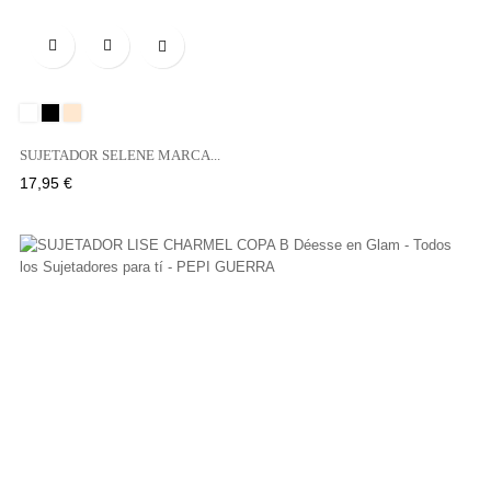

Blanco
Negro
Tierra
SUJETADOR SELENE MARCA...
Precio
17,95 €