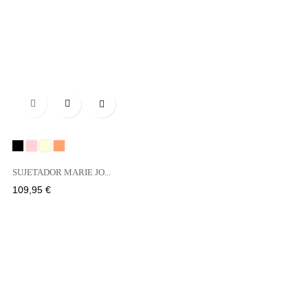

Negro
BOIS
NATURAL
SAND
DE
SUJETADOR MARIE JO...
ROSE
Precio
109,95 €