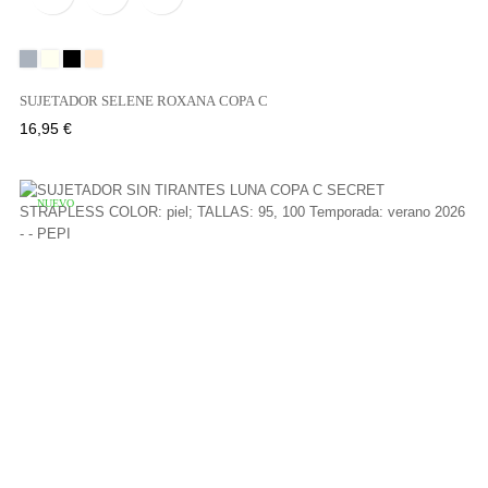
Gris
Marfil
Negro
Tierra
SUJETADOR SELENE ROXANA COPA C
Precio
16,95 €
NUEVO