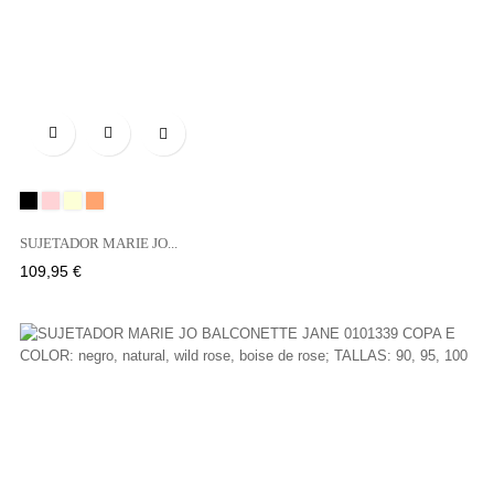

Negro
BOIS
NATURAL
SAND
DE
SUJETADOR MARIE JO...
ROSE
Precio
109,95 €