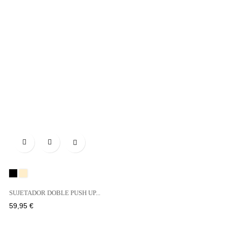

Negro
BEIGE
SUJETADOR DOBLE PUSH UP...
Precio
59,95 €