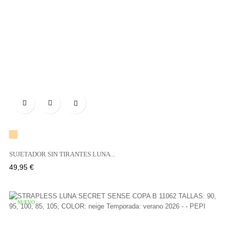

PIEL
SUJETADOR SIN TIRANTES LUNA...
Precio
49,95 €
NUEVO