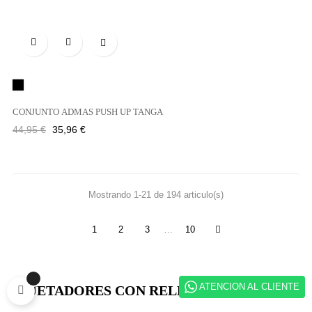

Negro
CONJUNTO ADMAS PUSH UP TANGA
Precio
Precio
44,95 €
35,96 €
regular
Mostrando 1-21 de 194 articulo(s)
1
2
3
…
10
ATENCION AL CLIENTE
SUJETADORES CON RELLENO