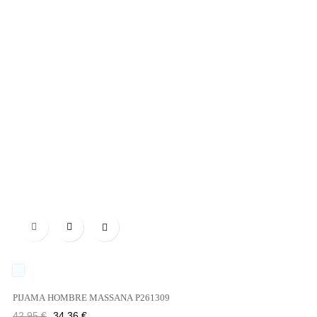

UNICO
PIJAMA HOMBRE MASSANA P261309
Precio
Precio
42,95 €
34,36 €