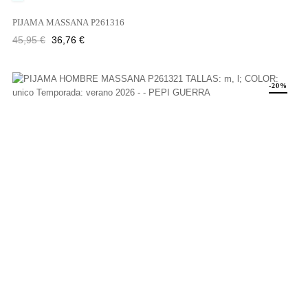
PIJAMA MASSANA P261316
Precio
Precio
45,95 €
36,76 €
regular
-20%