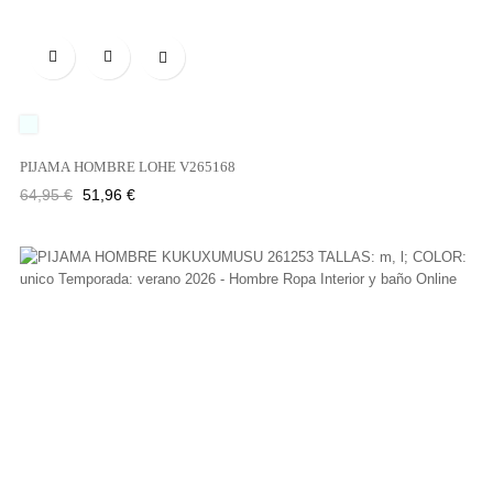

UNICO
PIJAMA HOMBRE LOHE V265168
Precio
Precio
64,95 €
51,96 €
regular