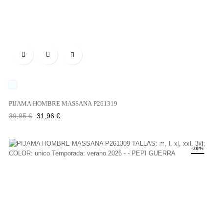

UNICO
PIJAMA HOMBRE MASSANA P261319
Precio
Precio
39,95 €
31,96 €
regular
-20%