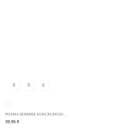

UNICO
PIJAMA HOMBRE KUKUXUMUSU...
Precio
39,95 €