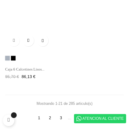

Gris
Negro
Caja 6 Calcetines Lisos...
Precio
Precio
95,70 €
86,13 €
regular
Mostrando 1-21 de 285 articulo(s)
1
2
3
…
14
ATENCION AL CLIENTE