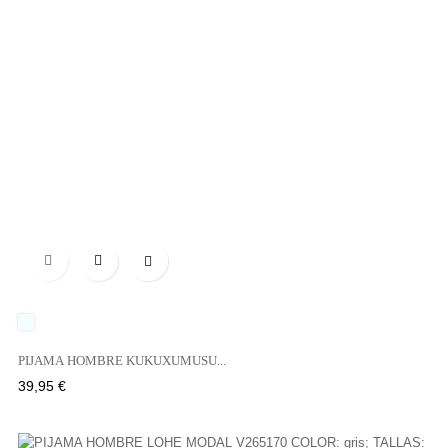

UNICO
PIJAMA HOMBRE KUKUXUMUSU...
Precio
39,95 €