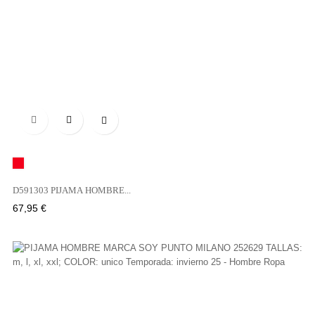

Rojo
D591303 PIJAMA HOMBRE...
Precio
67,95 €