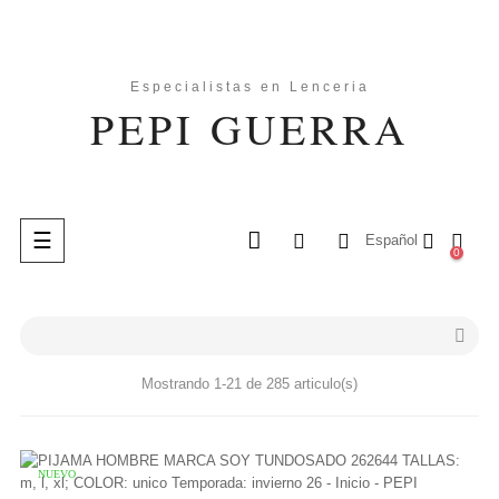
Navegación
☰
Español
0
de
palanca
search

Mostrando 1-21 de 285 articulo(s)
NUEVO