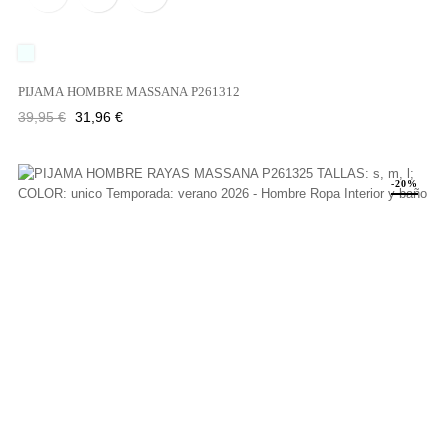
UNICO
PIJAMA HOMBRE MASSANA P261312
Precio
Precio
39,95 €
31,96 €
regular
-20%