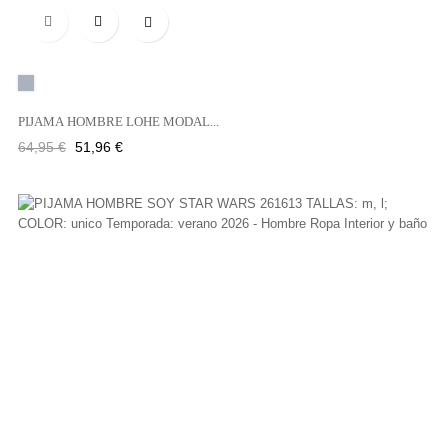

Gris
PIJAMA HOMBRE LOHE MODAL...
Precio
Precio
64,95 €
51,96 €
regular