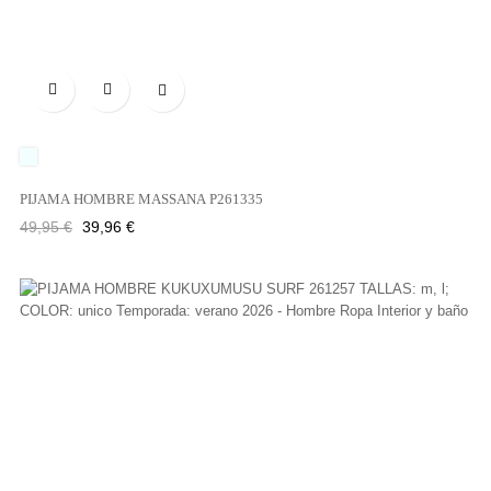

UNICO
PIJAMA HOMBRE MASSANA P261335
Precio
Precio
49,95 €
39,96 €
regular