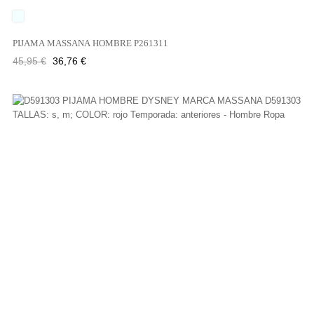
UNICO
PIJAMA MASSANA HOMBRE P261311
Precio
Precio
45,95 €
36,76 €
regular