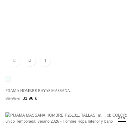

UNICO
PIJAMA HOMBRE RAYAS MASSANA...
Precio
Precio
39,95 €
31,96 €
regular
-20%