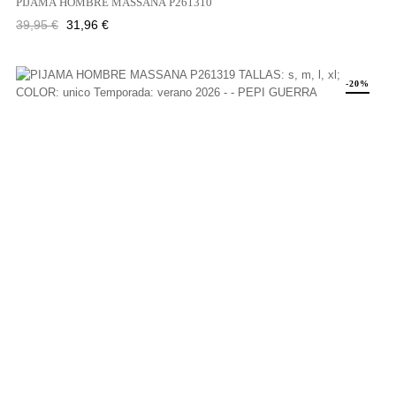
PIJAMA HOMBRE MASSANA P261310
Precio
Precio
39,95 €
31,96 €
regular
-20%