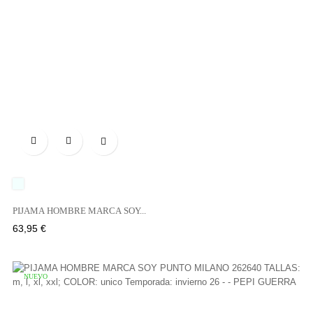

UNICO
PIJAMA HOMBRE MARCA SOY...
Precio
63,95 €
NUEVO