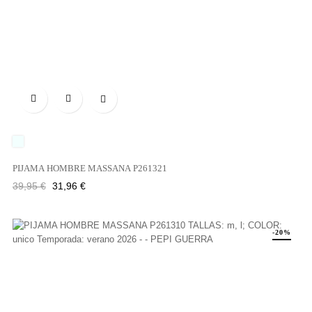

UNICO
PIJAMA HOMBRE MASSANA P261321
Precio
Precio
39,95 €
31,96 €
regular
-20%