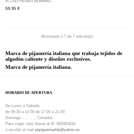
FC2343 PIJAMA HOMBRE...
Precio
59,95 €
Mostrando 1-7 de 7 articulo(s)
Marca de pijamería italiana que trabaja tejidos de
algodón caliente y diseños exclusivos.
Marca de pijamería italiana.
HORARIO DE APERTURA
De Lunes a Sábado
de 09:30 a 14:00 de 17:00 a 21:00
Domingo ............ Cerrados
Para coger citas llamar al tlf. 966981834
o escribir al mail
pepiguerraelda@yahoo.es