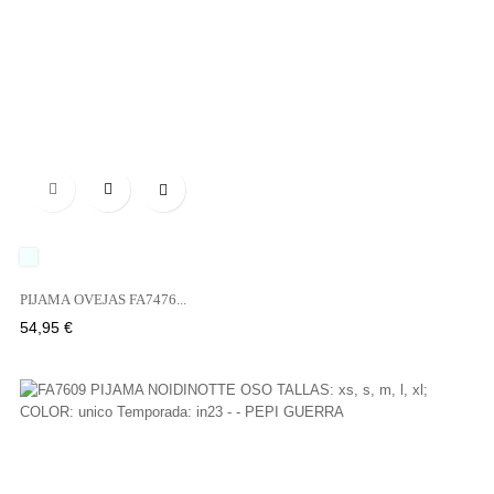

UNICO
PIJAMA OVEJAS FA7476...
Precio
54,95 €