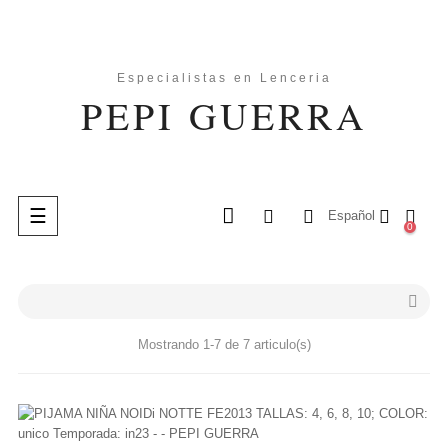
Navegación
☰
Español
0
de
palanca
search

Mostrando 1-7 de 7 articulo(s)