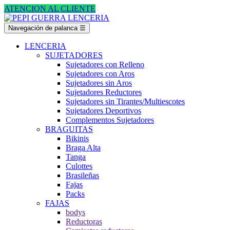
ATENCION AL CLIENTE
Navegación de palanca
☰
LENCERIA
SUJETADORES
Sujetadores con Relleno
Sujetadores con Aros
Sujetadores sin Aros
Sujetadores Reductores
Sujetadores sin Tirantes/Multiescotes
Sujetadores Deportivos
Complementos Sujetadores
BRAGUITAS
Bikinis
Braga Alta
Tanga
Culottes
Brasileñas
Fajas
Packs
FAJAS
bodys
Reductoras