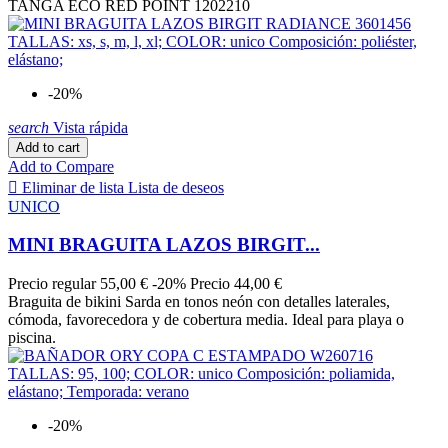
TANGA ECO RED POINT 1202210
44
154
44-46
1
46
73
48
30
4XL
2
-20%
5
5
50
6
search
Vista rápida
52
3
Add to cart
Add to Compare
6
4
85
9

Eliminar de lista
Lista de deseos
UNICO
85A
1
85B
2
MINI BRAGUITA LAZOS BIRGIT...
85C
2
85D
2
Precio regular
55,00 €
-20%
Precio
44,00 €
85E
1
Braguita de bikini Sarda en tonos neón con detalles laterales,
90
11
cómoda, favorecedora y de cobertura media. Ideal para playa o
90A
1
piscina.
90B
2
90C
2
90D
2
90E
1
-20%
95
11
95A
1