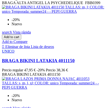
MASSANA
0
BRAGA ALTA ANTIGEL LA PSYCHEDELIQUE FBB0399
Noidinotte
0
Ory
6
PASSIONATA
12
-20%
PETTRUS
0
Nuevo
PLAYTEX
0
POCHOLO
0
search
Vista rápida
PRIMA DONNA
85
Add to cart
Productos Lohe , Catálogo y mejores ofertas en pijamas y
Add to Compare
batas
0

Eliminar de lista
Lista de deseos
Punto Blanco
0
UNICO
RED POINT
8
ROYAL LOUNGE
0
BRAGA BIKINI LATAKIA 4011150
SARDA
42
SELENE
0
Precio regular
47,95 €
-20%
Precio
38,36 €
Señoretta
0
BRAGA BIKINI LATAKIA 4011150
SIMONE PERELE
0
SOY UNDERWEAR
0
SUSA
0
TELENO
0
-20%
Triumph International
0
Nuevo
WONDERBRA
0