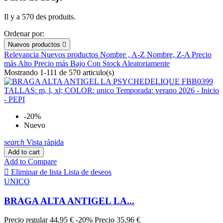
CECILIA DE RAFAEL
0
Il y a 570 des produits.
Champion
0
CHANTELLE
12
Ordenar por:
Dim
0
Nuevos productos

EGATEX
0
Relevancia
Nuevos productos
Nombre , A-Z
Nombre, Z-A
Precio
FELINA
0
más Alto
Precio más Bajo
Con Stock
Aleatoriamente
FEMILET
0
Mostrando 1-111 de 570 articulo(s)
Full Colour
0
GOLDEN LADY
0
GUASCH
0
Intimidea
0
-20%
ISABEL MORA
18
Nuevo
IVETTE BRIDAL
0
JANIRA
0
search
Vista rápida
LEONISA
1
Add to cart
LISE CHARMEL
107
Add to Compare
LOHE
0

Eliminar de lista
Lista de deseos
LUNA
0
UNICO
Maidenform
0
MAP
0
BRAGA ALTA ANTIGEL LA...
MARIE JO
74
MARIOLA
0
Precio regular
44,95 €
-20%
Precio
35,96 €