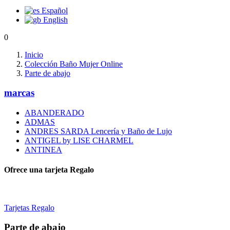
Español
English
0
Inicio
Colección Baño Mujer Online
Parte de abajo
marcas
ABANDERADO
ADMAS
Clear
ANDRES SARDA Lencería y Baño de Lujo
ANTIGEL by LISE CHARMEL
MARCAS
ANTINEA
ABANDERADO
0
Ofrece una tarjeta Regalo
ADMAS
0
ANDRES SARDA Lencería y Baño de Lujo
14
ANTIGEL by LISE CHARMEL
137
Tarjetas Regalo
ANTINEA
0
AVET
0
Parte de abajo
Belcor
0