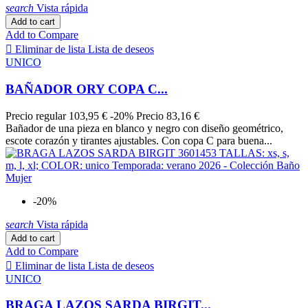
search
Vista rápida
95B
2
Add to cart
95C
2
Add to Compare
95D
2

Eliminar de lista
Lista de deseos
95E
1
UNICO
L
281
M
317
BAÑADOR ORY COPA C...
S
271
U
5
Precio regular
103,95 €
-20%
Precio
83,16 €
XL
223
Bañador de una pieza en blanco y negro con diseño geométrico,
XS
104
escote corazón y tirantes ajustables. Con copa C para buena...
XXL
88
XXXL
19
XXXXL
1
-20%
more...
less
search
Vista rápida
COLOR
Add to cart
Add to Compare
37
1

Eliminar de lista
Lista de deseos
AJOURAGE CARMIN
2
UNICO
AJOURAGE FUCHSIA
1
AJOURAGE FUCSHIA
2
BRAGA LAZOS SARDA BIRGIT...