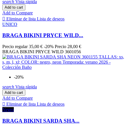
search
Vista rápida
OOK
1
Add to cart
OR SUR BLANC
1
Add to Compare
OR SUR NOIR
4

Eliminar de lista
Lista de deseos
ORANGE
2
UNICO
ORANGE COUTURE
1
PACIFIC
1
BRAGA BIKINI PRYCE WILD...
PACIFIQUE NAUTIQUE
3
papier color
1
Precio regular
35,00 €
-20%
Precio
28,00 €
pin
2
BRAGA BIKINI PRYCE WILD 3601056
PRUNE
4
PRUNE BOHÈME
1
PURPLE
2
REGATE SPORTY
3
-20%
ROASt COFFEE
2
Rojo
18
search
Vista rápida
ROJO CORAL
1
Add to cart
Rosa
12
Add to Compare
Rosa Flúor
9

Eliminar de lista
Lista de deseos
ROUGE
1
Negro
Salmón
2
SEA TURTLE
2
BRAGA BIKINI SARDA SHA...
SKYFALL
1