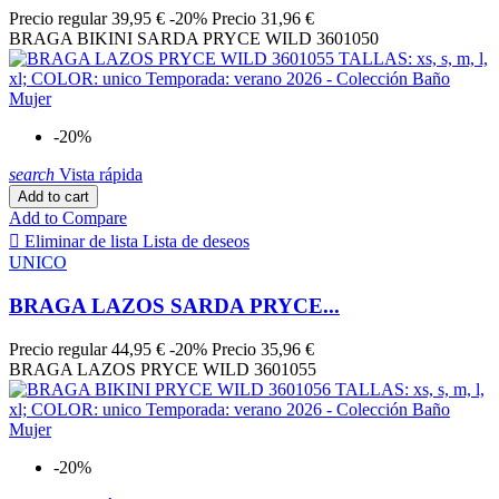
Marrón
10
Precio regular
39,95 €
-20%
Precio
31,96 €
MD
3
BRAGA BIKINI SARDA PRYCE WILD 3601050
ME
3
ME MARINE
1
MER ELECTRIC
2
MER MARINE
3
MER ORANGE
2
-20%
MER ROUGE
5
search
Vista rápida
Morado Oscuro
2
Add to cart
Morado Vivo
6
Add to Compare
Naranja
16

Eliminar de lista
Lista de deseos
NATURAL
1
UNICO
NEGRIO
2
Negro
156
BRAGA LAZOS SARDA PRYCE...
NEGROÇ
1
NEON
6
Precio regular
44,95 €
-20%
Precio
35,96 €
NEON FIESTA
2
BRAGA LAZOS PRYCE WILD 3601055
NU
1
NUAGE AJOURAGE
3
Ocean
2
OLIVA
3
-20%
OLIVE GREEN
3
ONDES BICOLORES
3