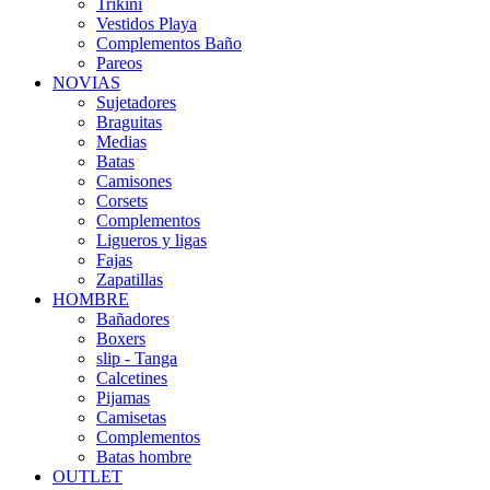
Trikini
Vestidos Playa
Complementos Baño
Pareos
NOVIAS
Sujetadores
Braguitas
Medias
Batas
Camisones
Corsets
Complementos
Ligueros y ligas
Fajas
Zapatillas
HOMBRE
Bañadores
Boxers
slip - Tanga
Calcetines
Pijamas
Camisetas
Complementos
Batas hombre
OUTLET