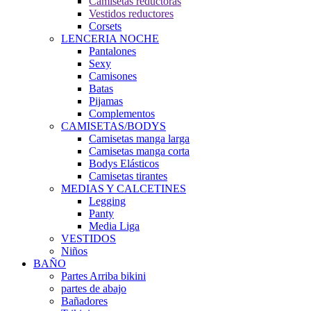
Camisetas reductoras
Vestidos reductores
Corsets
LENCERIA NOCHE
Pantalones
Sexy
Camisones
Batas
Pijamas
Complementos
CAMISETAS/BODYS
Camisetas manga larga
Camisetas manga corta
Bodys Elásticos
Camisetas tirantes
MEDIAS Y CALCETINES
Legging
Panty
Media Liga
VESTIDOS
Niños
BAÑO
Partes Arriba bikini
partes de abajo
Bañadores