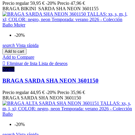
SMOKING
2
Precio regular
59,95 €
-20%
Precio
47,96 €
SOLEIL DELICE
4
BRAGA BIKINI SARDA SHA NEON 3601155
SPARKLING DUSK
1
STRICTO VERT
2
SUMMER SUNSET
3
SURF NAUTIQUE
3
-20%
Teja
4
TERRANOVA
1
search
Vista rápida
TORUMALINA
1
Add to cart
TOURMALINA
2
Add to Compare
TRESSE FUSCHIA
2

Eliminar de lista
Lista de deseos
TRESSES FUSCHIA
2
Negro
TRESSES FUSCHIA
1
TURMALINA
1
BRAGA SARDA SHA NEON 3601150
TURQUESA CHIC
4
UNCIO
1
Precio regular
44,95 €
-20%
Precio
35,96 €
BRAGA SARDA SHA NEON 3601150
UNCO
2
UNICO
138
VAGUE ACQUA
2
VAGUE FUSCHIA
2
Verde
31
-20%
Verde Agua
11
Verde Botella
4
search
Vista rápida