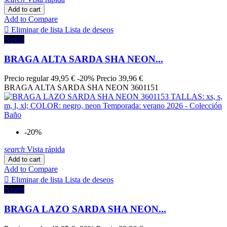
Verde Oliva
2
Add to cart
vert exotic
1
Add to Compare
VERT PISTACHE
3

Eliminar de lista
Lista de deseos
vino
1
Negro
WILD WAVES
1
BRAGA ALTA SARDA SHA NEON...
more...
less
Precio regular
49,95 €
-20%
Precio
39,96 €
Price
BRAGA ALTA SARDA SHA NEON 3601151
0
€
135
€
View products
570
-20%
search
Vista rápida
Add to cart
Add to Compare

Eliminar de lista
Lista de deseos
Negro
BRAGA LAZO SARDA SHA NEON...