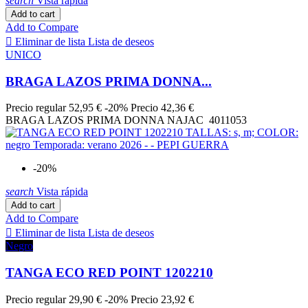
search
Vista rápida
more...
less
Add to cart
Add to Compare
TALLAS

Eliminar de lista
Lista de deseos
UNICO
1
16
100
10
BRAGA LAZOS PRIMA DONNA...
100A
1
100B
2
Precio regular
52,95 €
-20%
Precio
42,36 €
100C
2
BRAGA LAZOS PRIMA DONNA NAJAC 4011053
100D
1
100E
1
105
5
-20%
2
24
3
22
search
Vista rápida
36
108
Add to cart
36-38
1
Add to Compare
38
155

Eliminar de lista
Lista de deseos
3XL
24
Negro
4
16
40
178
TANGA ECO RED POINT 1202210
40-42
1
42
179
Precio regular
29,90 €
-20%
Precio
23,92 €