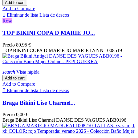
Add to cart
Camel
4
Add to Compare
CAPRI PERLE
4

Eliminar de lista
Lista de deseos
Caqui
1
Rosa
CASSI GOLD
1
CASSIS GOLD
1
TOP BIKINI COPA D MARIE JO...
CASSIS GOLD
1
CHOCOLATE
2
Precio
89,95 €
CIEL COSMIQUE
4
TOP BIKINI COPA D MARIE JO MARIE LYNN 1008519
COBALT
1
Coral
8
DARK OLIVE
1
search
Vista rápida
DAZZLING SKY
1
Add to cart
DEEP DIVE
2
Add to Compare
DEEP GREEN
1

Eliminar de lista
Lista de deseos
DOMINO
2
DRAGON FRUIT
1
Braga Bikini Lise Charmel...
EBENE AJOURAGE
3
ECLAT AVENTURE
3
Precio
0,00 €
ECLAT NOMADE
4
Braga Bikini Lise Charmel DANSE DES VAGUES ABB0196
EMERAUDE INFINI
1
ENCRE NAUTIQUE
6
FLAMME NAUTIQUE
3