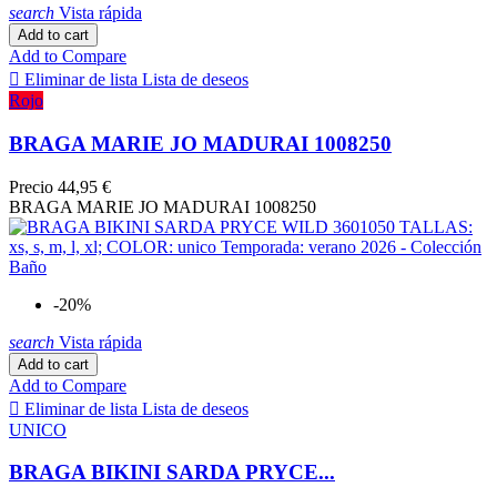
FRESA
1
search
Vista rápida
FUCISA
1
Add to cart
Fucsia
8
Add to Compare
gre
2

Eliminar de lista
Lista de deseos
GREEN
2
Rojo
GREEN SWIMWEAR
2
BRAGA MARIE JO MADURAI 1008250
HOT LAVA
1
HOT PINK
2
Precio
44,95 €
ITALIAN CHIC
2
BRAGA MARIE JO MADURAI 1008250
JAUNE PAILLE
3
KAKAI CHIC
1
KAKI
5
KAKI CHIC
4
la cosmique
2
-20%
LAVANDER
2
search
Vista rápida
LIMA
4
LIVELY PINK
2
Add to cart
Add to Compare
LUSH GREEN
1

Eliminar de lista
Lista de deseos
MAGENTA
3
UNICO
Malva
5
MARINA COUTURE
2
BRAGA BIKINI SARDA PRYCE...
MARINO
32