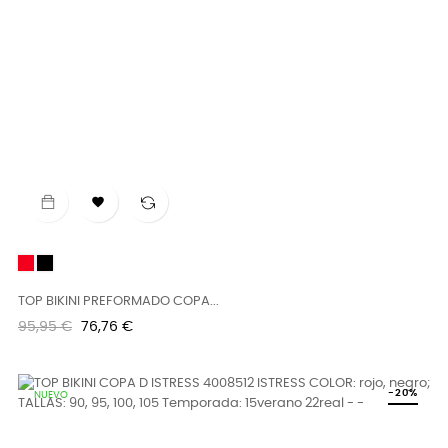

Rojo
Negro
TOP BIKINI PREFORMADO COPA...
Precio
Precio
95,95 €
76,76 €
regular
-20%
NUEVO