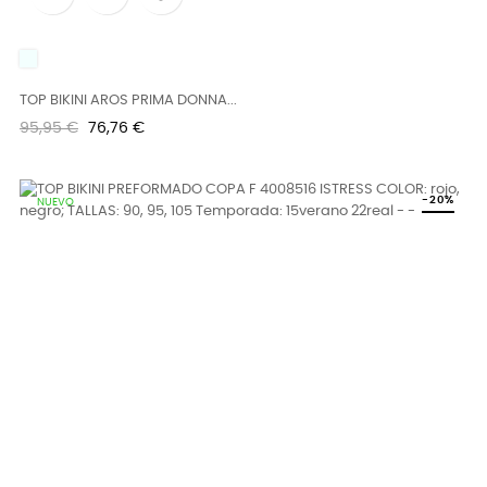
UNICO
TOP BIKINI AROS PRIMA DONNA...
Precio
Precio
95,95 €
76,76 €
regular
-20%
NUEVO