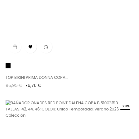

Negro
TOP BIKINI PRIMA DONNA COPA...
Precio
Precio
95,95 €
76,76 €
regular
-20%