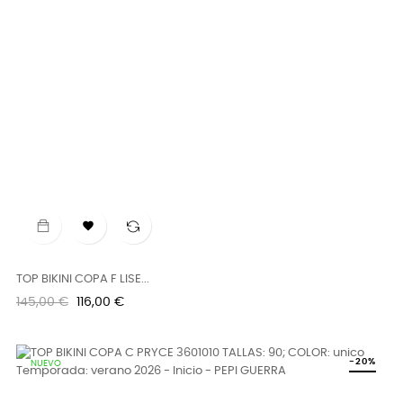

TOP BIKINI COPA F LISE...
Precio
Precio
145,00 €
116,00 €
regular
-20%
NUEVO