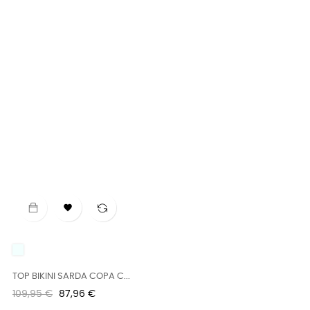

UNICO
TOP BIKINI SARDA COPA C...
Precio
Precio
109,95 €
87,96 €
regular