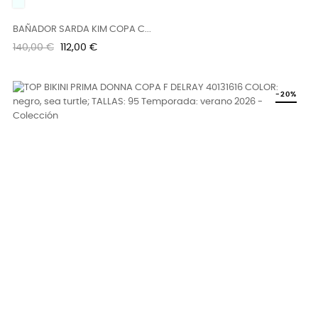
UNICO
BAÑADOR SARDA KIM COPA C...
Precio
Precio
140,00 €
112,00 €
regular
-20%