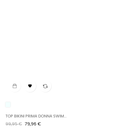

UNICO
TOP BIKINI PRIMA DONNA SWIM...
Precio
Precio
99,95 €
79,96 €
regular