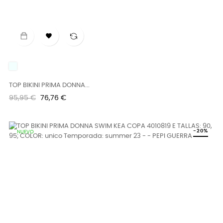

UNICO
TOP BIKINI PRIMA DONNA...
Precio
Precio
95,95 €
76,76 €
regular
-20%
NUEVO