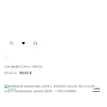

UNICO
TOP BIKINI COPA C PRYCE...
Precio
Precio
85,00 €
68,00 €
regular
-20%
NUEVO