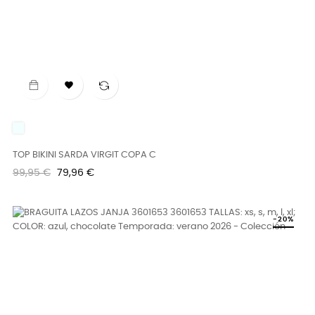

UNICO
TOP BIKINI SARDA VIRGIT COPA C
Precio
Precio
99,95 €
79,96 €
regular
-20%