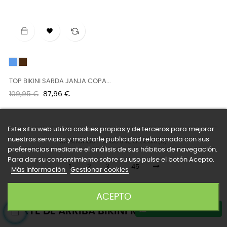

Azul
CHOCOLATE
TOP BIKINI SARDA JANJA COPA...
Precio
Precio
109,95 €
87,96 €
regular
Este sitio web utiliza cookies propias y de terceros para mejorar
nuestros servicios y mostrarle publicidad relacionada con sus
Mostrando 1-21 de 942 articulo(s)
preferencias mediante el análisis de sus hábitos de navegación.
Para dar su consentimiento sobre su uso pulse el botón Acepto.
1
2
3
…
45
Más información
Gestionar cookies
ACEPTO
ATENCION AL CLIENTE
PARTE DE ARRIBA BIKINI MUJER ONLINE