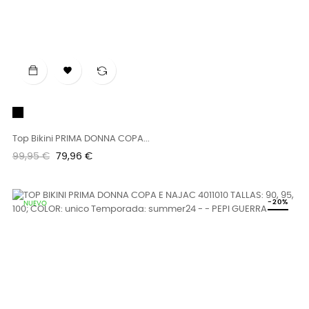

Negro
Top Bikini PRIMA DONNA COPA...
Precio
Precio
99,95 €
79,96 €
regular
-20%
NUEVO