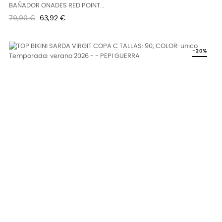
BAÑADOR ONADES RED POINT...
Precio
Precio
79,90 €
63,92 €
regular
-20%