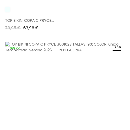
UNICO
TOP BIKINI COPA C PRYCE...
Precio
Precio
79,95 €
63,96 €
regular
-20%
NUEVO