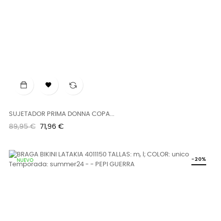

SUJETADOR PRIMA DONNA COPA...
Precio
Precio
89,95 €
71,96 €
regular
-20%
NUEVO