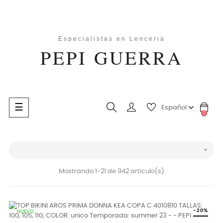
Navegación
☰
Español
0
de
palanca
search

Mostrando 1-21 de 942 articulo(s)
-20%
NUEVO