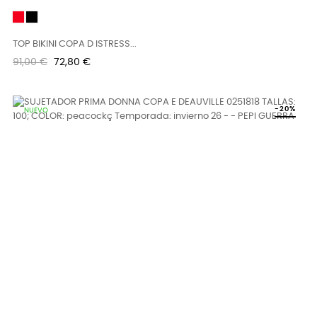
Rojo
Negro
TOP BIKINI COPA D ISTRESS...
Precio
Precio
91,00 €
72,80 €
regular
-20%
NUEVO