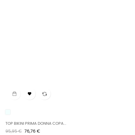

UNICO
TOP BIKINI PRIMA DONNA COPA...
Precio
Precio
95,95 €
76,76 €