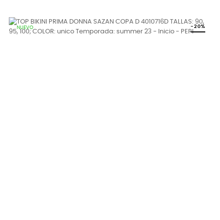
regular
-20%
NUEVO