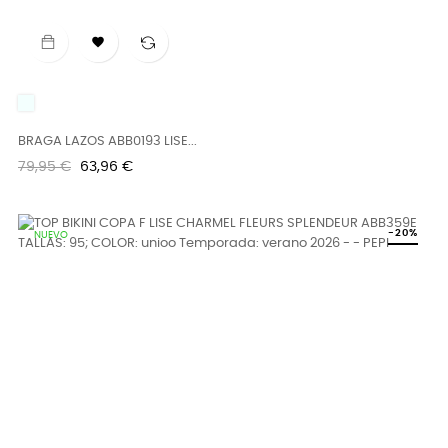

UNICO
BRAGA LAZOS ABB0193 LISE...
Precio
Precio
79,95 €
63,96 €
regular
-20%
NUEVO