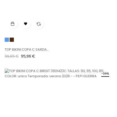

Azul
CHOCOLATE
TOP BIKINI COPA C SARDA...
Precio
Precio
119,95 €
95,96 €
regular
-20%