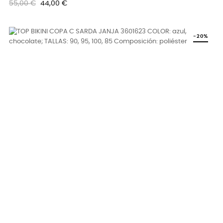
Precio
Precio
55,00 €
44,00 €
regular
-20%