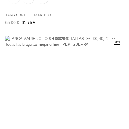
TANGA DE LUJO MARIE JO...
Precio
Precio
65,00 €
61,75 €
regular
-5%