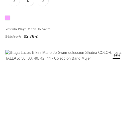

Rosa
Vestido Playa Marie Jo Swim...
Precio
Precio
115,95 €
92,76 €
regular
-20%