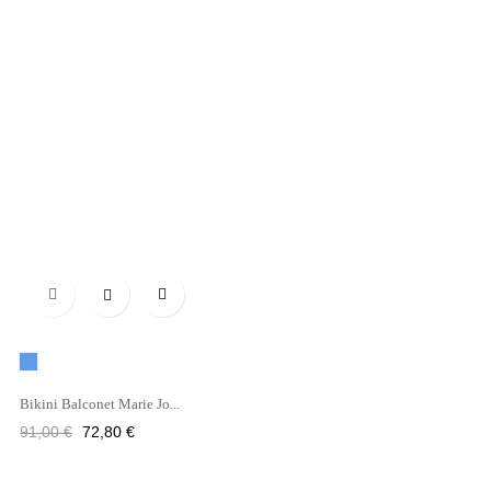

Azul
Bikini Balconet Marie Jo...
Precio
Precio
91,00 €
72,80 €
regular