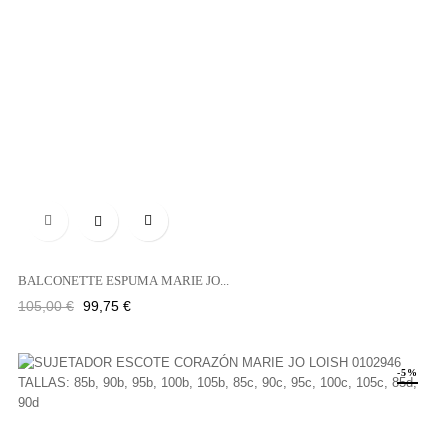

BALCONETTE ESPUMA MARIE JO...
Precio
Precio
105,00 €
99,75 €
regular
-5%