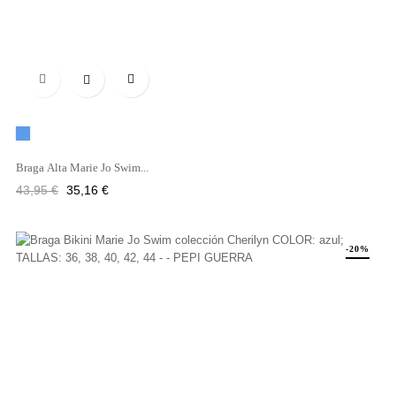

Azul
Braga Alta Marie Jo Swim...
Precio
Precio
43,95 €
35,16 €
regular
-20%