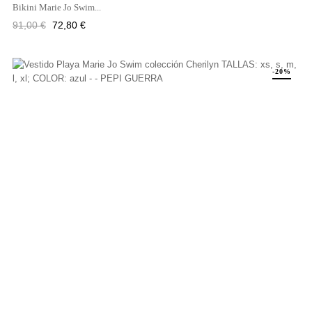
Bikini Marie Jo Swim...
Precio
Precio
91,00 €
72,80 €
regular
-20%