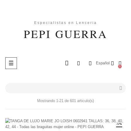
Navegación
☰
Español
0
de
palanca
search

Mostrando 1-21 de 601 articulo(s)
-5%