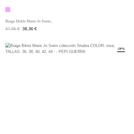
Rosa
Braga Doble Marie Jo Swim...
Precio
Precio
47,95 €
38,36 €
regular
-20%