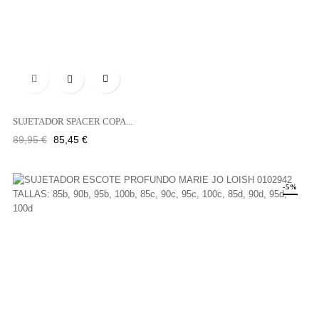

SUJETADOR SPACER COPA...
Precio
Precio
89,95 €
85,45 €
regular
-5%