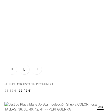

SUJETADOR ESCOTE PROFUNDO...
Precio
Precio
89,95 €
85,45 €
regular
-20%