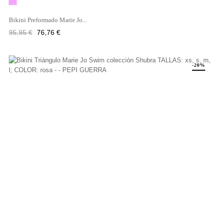
Rosa
Bikini Preformado Marie Jo...
Precio
Precio
95,95 €
76,76 €
regular
-20%