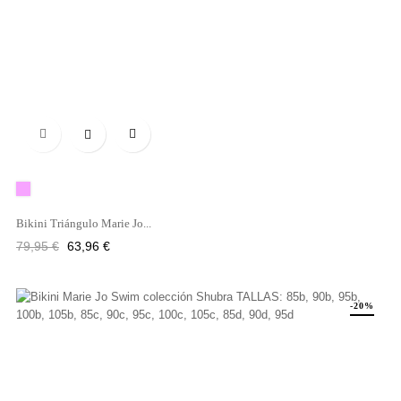

Rosa
Bikini Triángulo Marie Jo...
Precio
Precio
79,95 €
63,96 €
regular
-20%