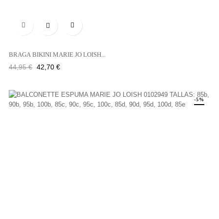

BRAGA BIKINI MARIE JO LOISH...
Precio
Precio
44,95 €
42,70 €
regular
-5%