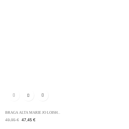

BRAGA ALTA MARIE JO LOISH...
Precio
Precio
49,95 €
47,45 €
regular