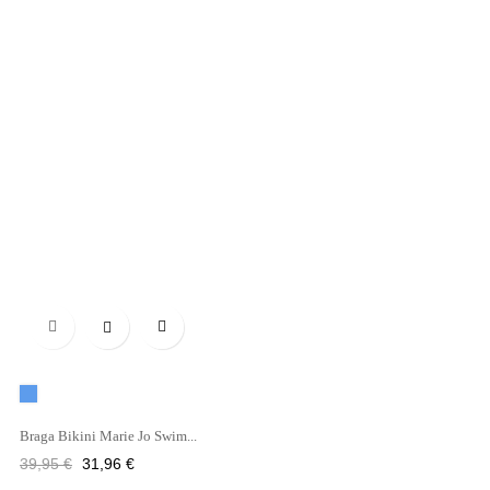

Azul
Braga Bikini Marie Jo Swim...
Precio
Precio
39,95 €
31,96 €
regular