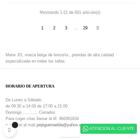
Mostrando 1-21 de 601 articulo(s)
1
2
3
…
29
Marie JO, marca belga de lencería , prendas de alta calidad
especializada en todas las tallas.
HORARIO DE APERTURA
De Lunes a Sábado
de 09:30 a 14:00 de 17:00 a 21:00
Domingo ............ Cerrados
Para coger citas llamar al tlf. 966981834
o escribir al mail
pepiguerraelda@yahoo.es
ATENCION AL CLIENTE