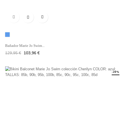

Azul
Bañador Marie Jo Swim...
Precio
Precio
129,95 €
103,96 €
regular
-20%