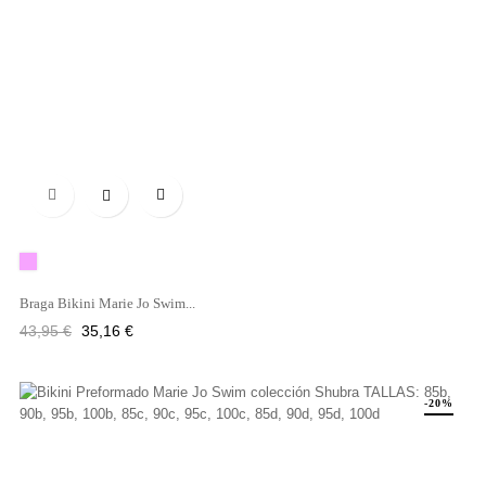

Rosa
Braga Bikini Marie Jo Swim...
Precio
Precio
43,95 €
35,16 €
regular
-20%