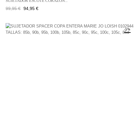
SUJETADOR ESCOTE CORAZÓN...
Precio
Precio
99,95 €
94,95 €
regular
-5%