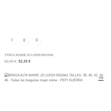

TANGA MARIE JO LOISH 0602940
Precio
Precio
55,00 €
52,25 €
regular
-5%