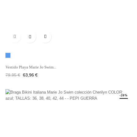

Azul
Vestido Playa Marie Jo Swim...
Precio
Precio
79,95 €
63,96 €
regular
-20%