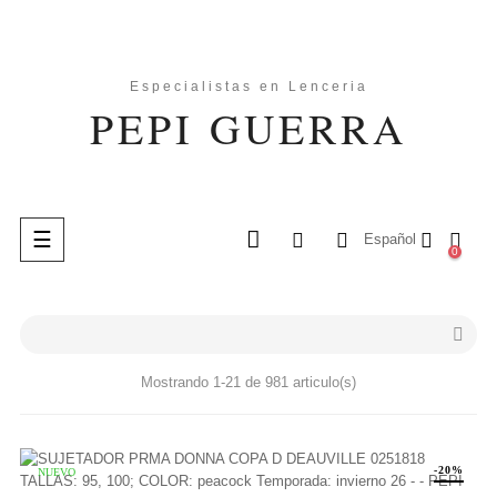
Navegación
☰
Español
0
de
palanca
search

Mostrando 1-21 de 981 articulo(s)
-20%
NUEVO