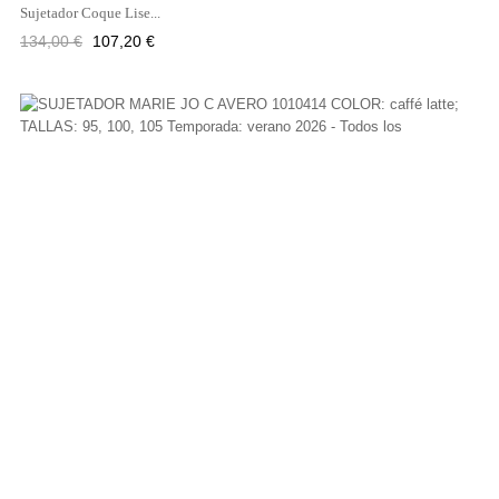
Sujetador Coque Lise...
Precio
Precio
134,00 €
107,20 €
regular