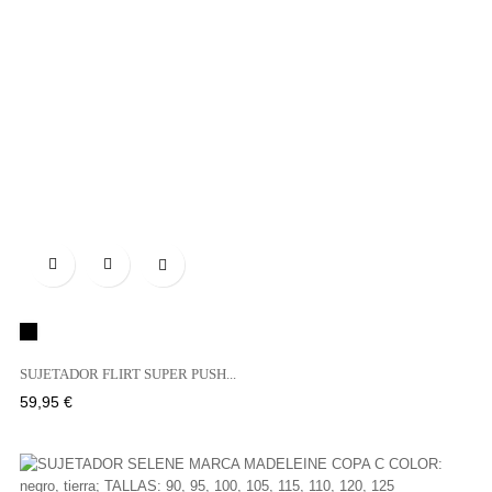

Negro
SUJETADOR FLIRT SUPER PUSH...
Precio
59,95 €