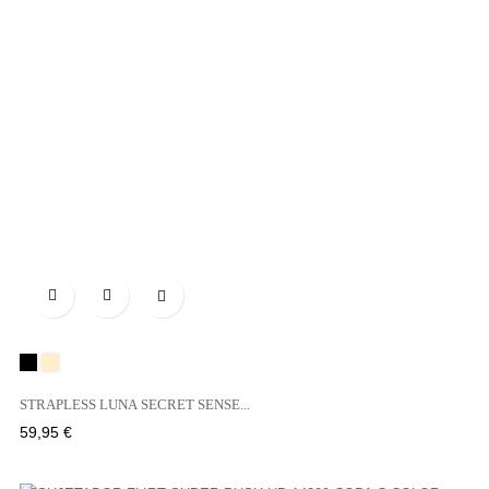

Negro
BEIGE
STRAPLESS LUNA SECRET SENSE...
Precio
59,95 €