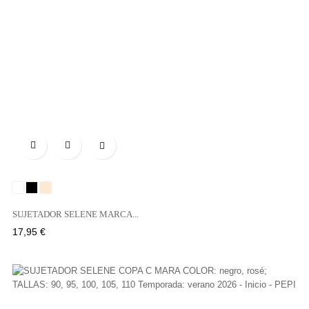

Blanco
Negro
Tierra
SUJETADOR SELENE MARCA...
Precio
17,95 €