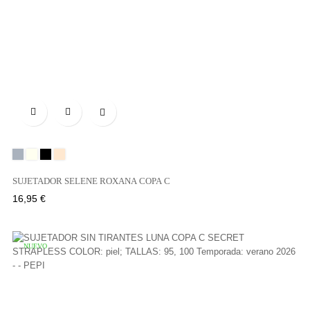

Gris
Marfil
Negro
Tierra
SUJETADOR SELENE ROXANA COPA C
Precio
16,95 €
NUEVO