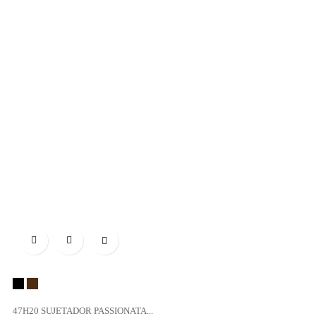

Negro
DARK
CHOCOLATE
47H20 SUJETADOR PASSIONATA...