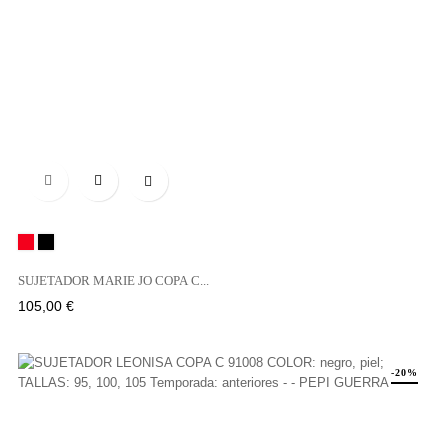

Rojo
Negro
SUJETADOR MARIE JO COPA C...
Precio
105,00 €
-20%