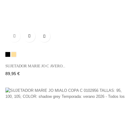

Negro
CAFFÉ
LATTE
SUJETADOR MARIE JO C AVERO...
Precio
89,95 €