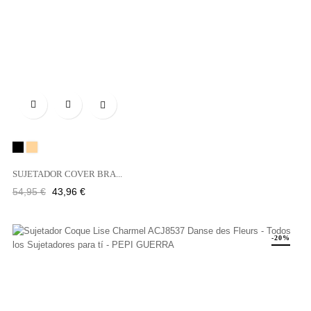

Negro
PIEL
SUJETADOR COVER BRA...
Precio
Precio
54,95 €
43,96 €
regular
-20%