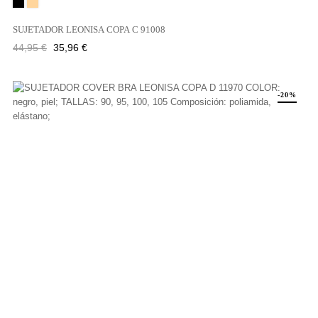
Negro
PIEL
SUJETADOR LEONISA COPA C 91008
Precio
Precio
44,95 €
35,96 €
regular
-20%