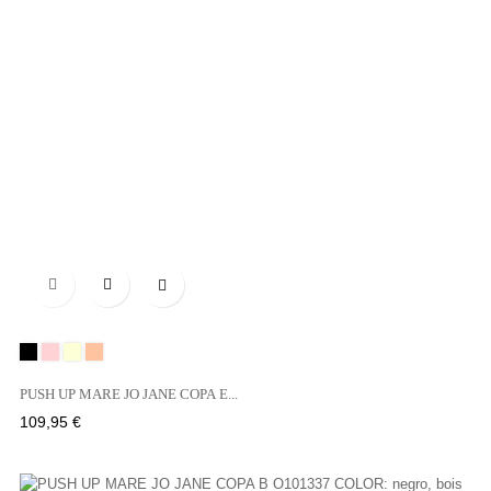

Negro
BOIS
NATURAL
SABLE
DE
PUSH UP MARE JO JANE COPA E...
ROSE
Precio
109,95 €