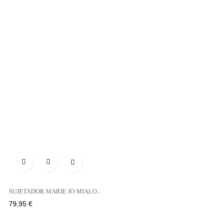

SUJETADOR MARIE JO MIALO...
Precio
79,95 €