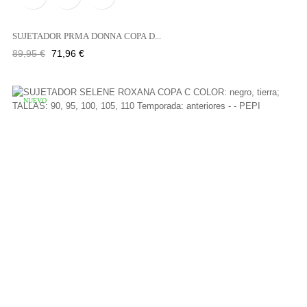
SUJETADOR PRMA DONNA COPA D...
Precio
Precio
89,95 €
71,96 €
regular
NUEVO