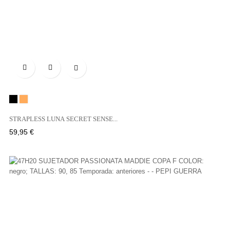

Negro
NEIGE
STRAPLESS LUNA SECRET SENSE...
Precio
59,95 €