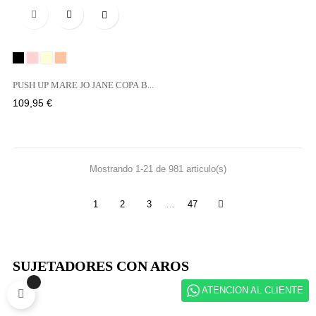

Negro
BOIS
NATURAL
SABLE
DE
PUSH UP MARE JO JANE COPA B...
ROSE
Precio
109,95 €
Mostrando 1-21 de 981 articulo(s)
1
2
3
…
47
SUJETADORES CON AROS
ATENCION AL CLIENTE