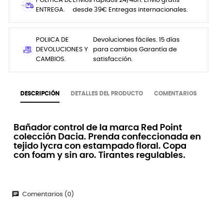
POLITICA DE
Envíos rápidos 24/48h. Envio gratis
ENTREGA.
desde 39€ Entregas internacionales.
POLIICA DE
Devoluciones fáciles. 15 días
DEVOLUCIONES Y
para cambios Garantía de
CAMBIOS.
satisfacción.
DESCRIPCIÓN
DETALLES DEL PRODUCTO
COMENTARIOS
Bañador control de la marca Red Point
colección Dacia. Prenda confeccionada en
tejido lycra con estampado floral. Copa
con foam y sin aro. Tirantes regulables.
chat
Comentarios (0)