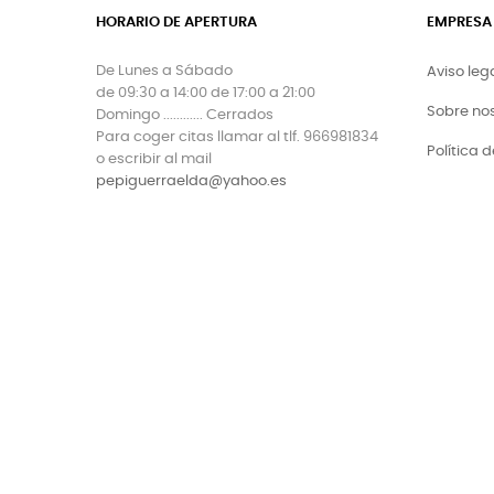
HORARIO DE APERTURA
EMPRESA
De Lunes a Sábado
Aviso leg
de 09:30 a 14:00 de 17:00 a 21:00
Sobre no
Domingo ............ Cerrados
Para coger citas llamar al tlf. 966981834
Política 
o escribir al mail
pepiguerraelda@yahoo.es