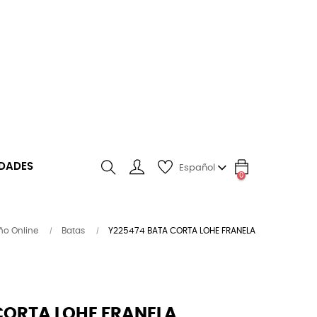
DADES
Español
0
search
ño Online
Batas
Y225474 BATA CORTA LOHE FRANELA
CORTA LOHE FRANELA