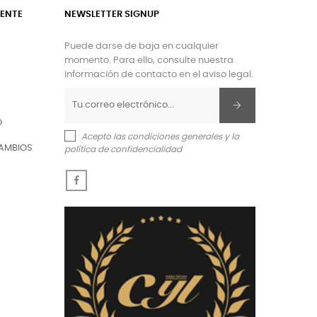
IENTE
NEWSLETTER SIGNUP
Puede darse de baja en cualquier
momento. Para ello, consulte nuestra
información de contacto en el aviso legal.
O
Acepto las condiciones generales y la
AMBIOS
política de confidencialidad
Facebook