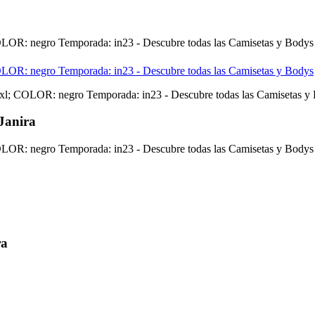
Janira
ra