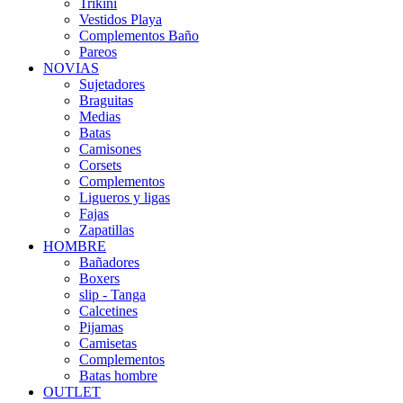
Trikini
Vestidos Playa
Complementos Baño
Pareos
NOVIAS
Sujetadores
Braguitas
Medias
Batas
Camisones
Corsets
Complementos
Ligueros y ligas
Fajas
Zapatillas
HOMBRE
Bañadores
Boxers
slip - Tanga
Calcetines
Pijamas
Camisetas
Complementos
Batas hombre
OUTLET