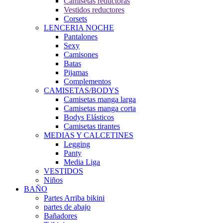
Camisetas reductoras
Vestidos reductores
Corsets
LENCERIA NOCHE
Pantalones
Sexy
Camisones
Batas
Pijamas
Complementos
CAMISETAS/BODYS
Camisetas manga larga
Camisetas manga corta
Bodys Elásticos
Camisetas tirantes
MEDIAS Y CALCETINES
Legging
Panty
Media Liga
VESTIDOS
Niños
BAÑO
Partes Arriba bikini
partes de abajo
Bañadores