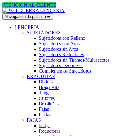
ATENCION AL CLIENTE
Navegación de palanca
☰
LENCERIA
SUJETADORES
Sujetadores con Relleno
Sujetadores con Aros
Sujetadores sin Aros
Sujetadores Reductores
Sujetadores sin Tirantes/Multiescotes
Sujetadores Deportivos
Complementos Sujetadores
BRAGUITAS
Bikinis
Braga Alta
Tanga
Culottes
Brasileñas
Fajas
Packs
FAJAS
bodys
Reductoras