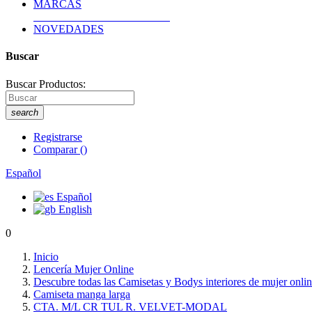
MARCAS
NOVEDADES
Buscar
Buscar Productos:
search
Registrarse
Comparar
(
)
Español
Español
English
0
Inicio
Lencería Mujer Online
Descubre todas las Camisetas y Bodys interiores de mujer onli
Camiseta manga larga
CTA. M/L CR TUL R. VELVET-MODAL