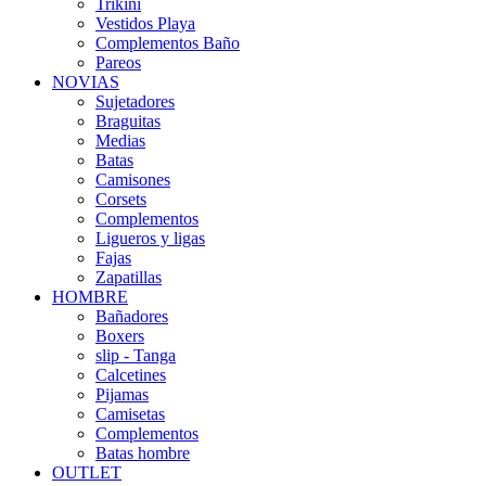
Trikini
Vestidos Playa
Complementos Baño
Pareos
NOVIAS
Sujetadores
Braguitas
Medias
Batas
Camisones
Corsets
Complementos
Ligueros y ligas
Fajas
Zapatillas
HOMBRE
Bañadores
Boxers
slip - Tanga
Calcetines
Pijamas
Camisetas
Complementos
Batas hombre
OUTLET