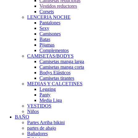
Camisetas reductoras
Vestidos reductores
Corsets
LENCERIA NOCHE
Pantalones
Sexy
Camisones
Batas
Pijamas
Complementos
CAMISETAS/BODYS
Camisetas manga larga
Camisetas manga corta
Bodys Elásticos
Camisetas tirantes
MEDIAS Y CALCETINES
Legging
Panty
Media Liga
VESTIDOS
Niños
BAÑO
Partes Arriba bikini
partes de abajo
Bañadores