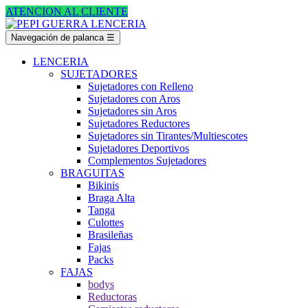
ATENCION AL CLIENTE
Navegación de palanca
☰
LENCERIA
SUJETADORES
Sujetadores con Relleno
Sujetadores con Aros
Sujetadores sin Aros
Sujetadores Reductores
Sujetadores sin Tirantes/Multiescotes
Sujetadores Deportivos
Complementos Sujetadores
BRAGUITAS
Bikinis
Braga Alta
Tanga
Culottes
Brasileñas
Fajas
Packs
FAJAS
bodys
Reductoras