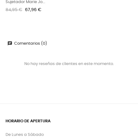
Sujetador Marie Jo...
Precio
Precio
84,95 €
67,96 €
regular
chat
Comentarios (0)
No hay reseñas de clientes en este momento.
HORARIO DE APERTURA
De Lunes a Sábado