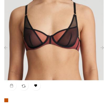
‹
›

Teja