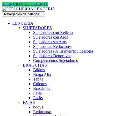
ATENCION AL CLIENTE
Navegación de palanca
☰
LENCERIA
SUJETADORES
Sujetadores con Relleno
Sujetadores con Aros
Sujetadores sin Aros
Sujetadores Reductores
Sujetadores sin Tirantes/Multiescotes
Sujetadores Deportivos
Complementos Sujetadores
BRAGUITAS
Bikinis
Braga Alta
Tanga
Culottes
Brasileñas
Fajas
Packs
FAJAS
bodys
Reductoras