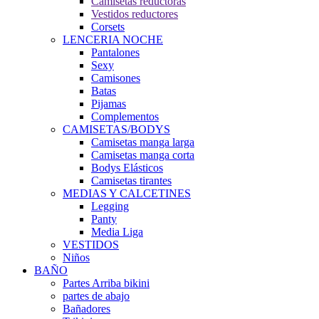
Camisetas reductoras
Vestidos reductores
Corsets
LENCERIA NOCHE
Pantalones
Sexy
Camisones
Batas
Pijamas
Complementos
CAMISETAS/BODYS
Camisetas manga larga
Camisetas manga corta
Bodys Elásticos
Camisetas tirantes
MEDIAS Y CALCETINES
Legging
Panty
Media Liga
VESTIDOS
Niños
BAÑO
Partes Arriba bikini
partes de abajo
Bañadores