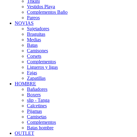
Trikini
Vestidos Playa
Complementos Baño
Pareos
NOVIAS
Sujetadores
Braguitas
Medias
Batas
Camisones
Corsets
Complementos
Ligueros y ligas
Fajas
Zapatillas
HOMBRE
Bañadores
Boxers
slip - Tanga
Calcetines
Pijamas
Camisetas
Complementos
Batas hombre
OUTLET