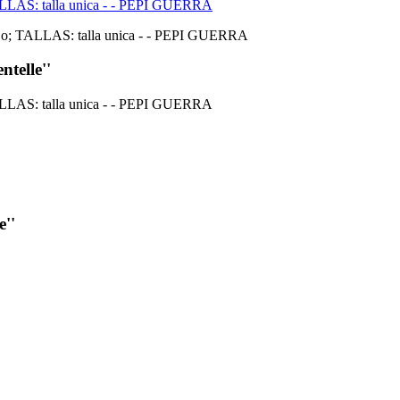
telle''
e''