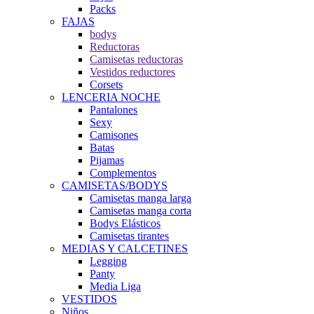
Packs
FAJAS
bodys
Reductoras
Camisetas reductoras
Vestidos reductores
Corsets
LENCERIA NOCHE
Pantalones
Sexy
Camisones
Batas
Pijamas
Complementos
CAMISETAS/BODYS
Camisetas manga larga
Camisetas manga corta
Bodys Elásticos
Camisetas tirantes
MEDIAS Y CALCETINES
Legging
Panty
Media Liga
VESTIDOS
Niños