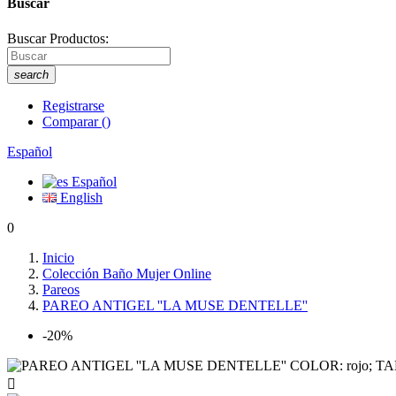
Buscar
Buscar Productos:
search
Registrarse
Comparar
(
)
Español
Español
English
0
Inicio
Colección Baño Mujer Online
Pareos
PAREO ANTIGEL ''LA MUSE DENTELLE''
-20%
