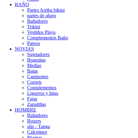
BAÑO
Partes Arriba bikini
partes de abajo
Bañadores
Trikini
Vestidos Playa
Complementos Baño
Pareos
NOVIAS
Sujetadores
Braguitas
Medias
Batas
Camisones
Corsets
Complementos
Ligueros y ligas
Fajas
Zapatillas
HOMBRE
Bañadores
Boxers
slip - Tanga
Calcetines
Pijamas