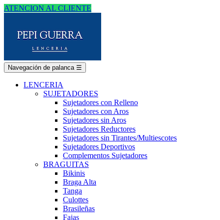
ATENCION AL CLIENTE
Navegación de palanca
☰
LENCERIA
SUJETADORES
Sujetadores con Relleno
Sujetadores con Aros
Sujetadores sin Aros
Sujetadores Reductores
Sujetadores sin Tirantes/Multiescotes
Sujetadores Deportivos
Complementos Sujetadores
BRAGUITAS
Bikinis
Braga Alta
Tanga
Culottes
Brasileñas
Fajas