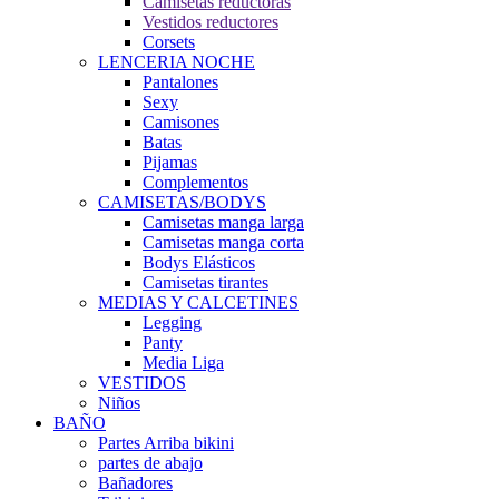
Camisetas reductoras
Vestidos reductores
Corsets
LENCERIA NOCHE
Pantalones
Sexy
Camisones
Batas
Pijamas
Complementos
CAMISETAS/BODYS
Camisetas manga larga
Camisetas manga corta
Bodys Elásticos
Camisetas tirantes
MEDIAS Y CALCETINES
Legging
Panty
Media Liga
VESTIDOS
Niños
BAÑO
Partes Arriba bikini
partes de abajo
Bañadores