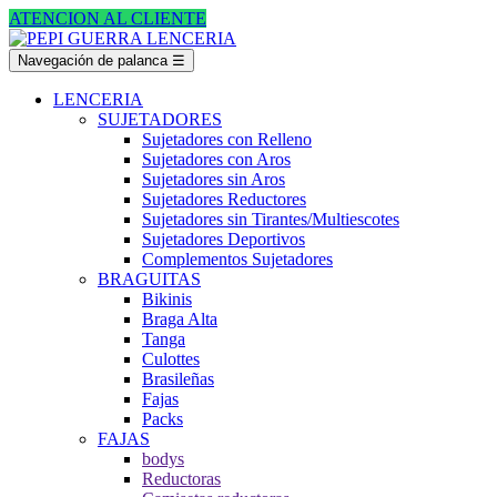
ATENCION AL CLIENTE
Navegación de palanca
☰
LENCERIA
SUJETADORES
Sujetadores con Relleno
Sujetadores con Aros
Sujetadores sin Aros
Sujetadores Reductores
Sujetadores sin Tirantes/Multiescotes
Sujetadores Deportivos
Complementos Sujetadores
BRAGUITAS
Bikinis
Braga Alta
Tanga
Culottes
Brasileñas
Fajas
Packs
FAJAS
bodys
Reductoras