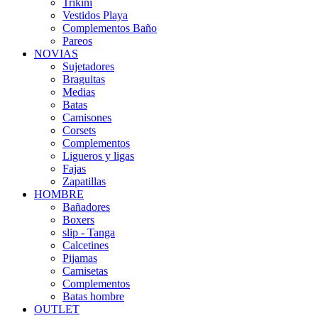
Trikini
Vestidos Playa
Complementos Baño
Pareos
NOVIAS
Sujetadores
Braguitas
Medias
Batas
Camisones
Corsets
Complementos
Ligueros y ligas
Fajas
Zapatillas
HOMBRE
Bañadores
Boxers
slip - Tanga
Calcetines
Pijamas
Camisetas
Complementos
Batas hombre
OUTLET