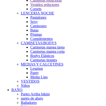
Camisetas reductoras
Vestidos reductores
Corsets
LENCERIA NOCHE
Pantalones
Sexy
Camisones
Batas
Pijamas
Complementos
CAMISETAS/BODYS
Camisetas manga larga
Camisetas manga corta
Bodys Elásticos
Camisetas tirantes
MEDIAS Y CALCETINES
Legging
Panty
Media Liga
VESTIDOS
Niños
BAÑO
Partes Arriba bikini
partes de abajo
Bañadores