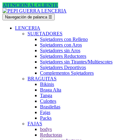
ATENCION AL CLIENTE
Navegación de palanca
☰
LENCERIA
SUJETADORES
Sujetadores con Relleno
Sujetadores con Aros
Sujetadores sin Aros
Sujetadores Reductores
Sujetadores sin Tirantes/Multiescotes
Sujetadores Deportivos
Complementos Sujetadores
BRAGUITAS
Bikinis
Braga Alta
Tanga
Culottes
Brasileñas
Fajas
Packs
FAJAS
bodys
Reductoras