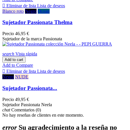

Eliminar de lista
Lista de deseos
Blanco roto
Negro
Ocean
Sujetador Passionata Thelma
Precio
46,95 €
Sujetador de la marca Passionata
search
Vista rápida
Add to cart
Add to Compare

Eliminar de lista
Lista de deseos
Negro
NUDE
Sujetador Passionata...
Precio
49,95 €
Sujetador Passionata Neela
chat
Comentarios (0)
No hay reseñas de clientes en este momento.
error
Su agradecimiento a la reseña no