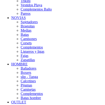
Trikini
Vestidos Playa
Complementos Baño
Pareos
NOVIAS
Sujetadores
Braguitas
Medias
Batas
Camisones
Corsets
Complementos
Ligueros y ligas
Fajas
Zapatillas
HOMBRE
Bañadores
Boxers
slip - Tanga
Calcetines
Pijamas
Camisetas
Complementos
Batas hombre
OUTLET