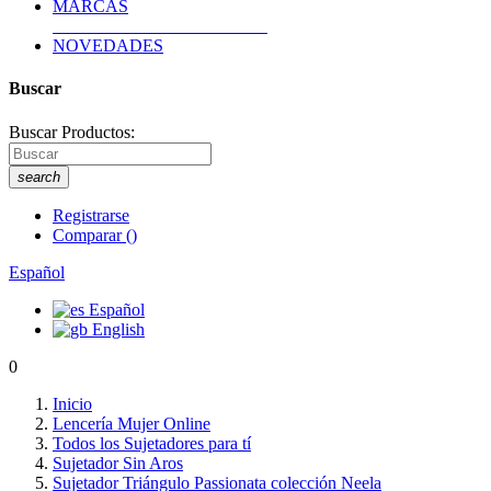
MARCAS
NOVEDADES
Buscar
Buscar Productos:
search
Registrarse
Comparar
(
)
Español
Español
English
0
Inicio
Lencería Mujer Online
Todos los Sujetadores para tí
Sujetador Sin Aros
Sujetador Triángulo Passionata colección Neela