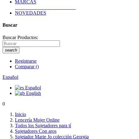
MARCAS
NOVEDADES
Buscar
Buscar Productos:
search
Registrarse
Comparar
(
)
Español
Español
English
0
Inicio
Lencería Mujer Online
Todos los Sujetadores para tí
Sujetadores Con aros
Sujetador Marie Jo colección Georgia