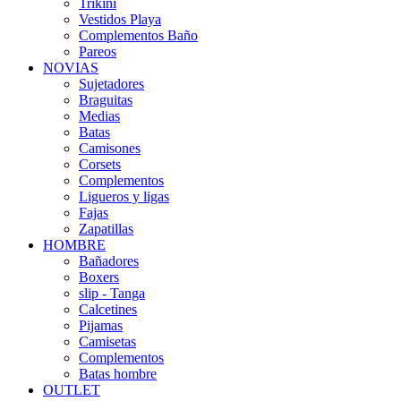
Trikini
Vestidos Playa
Complementos Baño
Pareos
NOVIAS
Sujetadores
Braguitas
Medias
Batas
Camisones
Corsets
Complementos
Ligueros y ligas
Fajas
Zapatillas
HOMBRE
Bañadores
Boxers
slip - Tanga
Calcetines
Pijamas
Camisetas
Complementos
Batas hombre
OUTLET