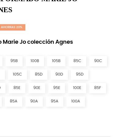
NES
AHORRAS 20%
 Marie Jo colección Agnes
95B
100B
105B
85C
90C
105C
85D
90D
95D
D
85E
90E
95E
100E
85F
85A
90A
95A
100A