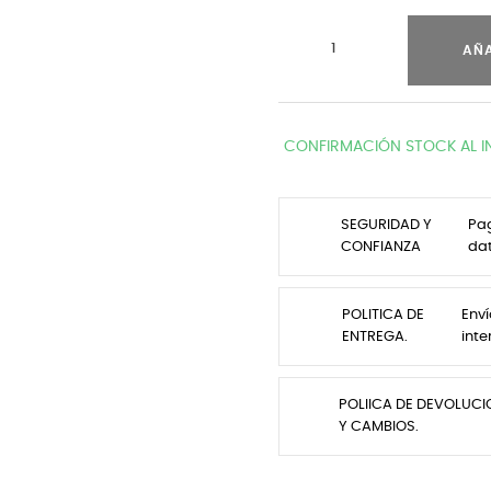
AÑA
CONFIRMACIÓN STOCK AL I
SEGURIDAD Y
Pag
CONFIANZA
da
POLITICA DE
Enví
ENTREGA.
inte
POLIICA DE DEVOLUC
Y CAMBIOS.