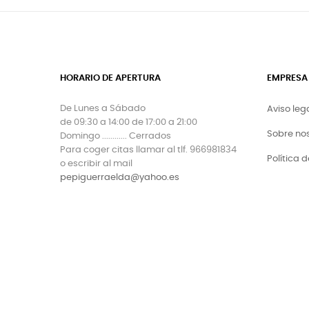
HORARIO DE APERTURA
EMPRESA
De Lunes a Sábado
Aviso leg
de 09:30 a 14:00 de 17:00 a 21:00
Sobre no
Domingo ............ Cerrados
Para coger citas llamar al tlf. 966981834
Política 
o escribir al mail
pepiguerraelda@yahoo.es