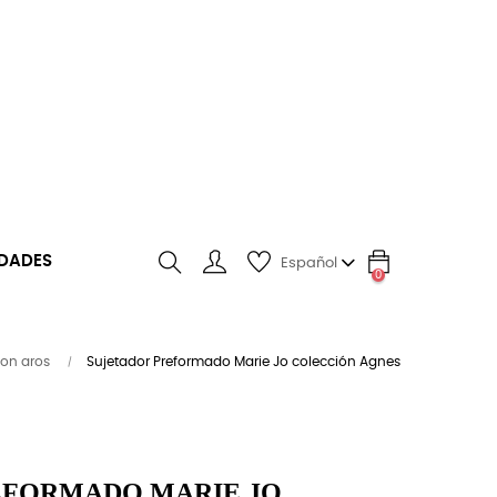
DADES
Español
0
search
Con aros
Sujetador Preformado Marie Jo colección Agnes
EFORMADO MARIE JO