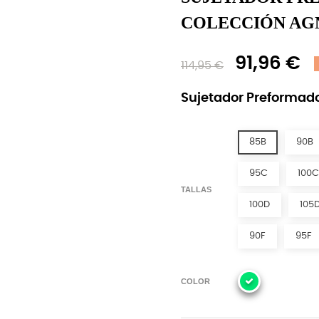
COLECCIÓN AG
91,96 €
114,95 €
Sujetador Preformado
85B
90B
95C
100C
TALLAS
100D
105
90F
95F
COLOR