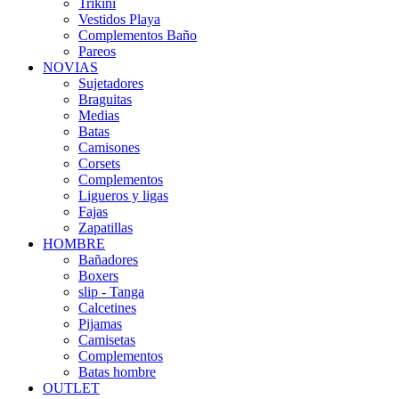
Trikini
Vestidos Playa
Complementos Baño
Pareos
NOVIAS
Sujetadores
Braguitas
Medias
Batas
Camisones
Corsets
Complementos
Ligueros y ligas
Fajas
Zapatillas
HOMBRE
Bañadores
Boxers
slip - Tanga
Calcetines
Pijamas
Camisetas
Complementos
Batas hombre
OUTLET