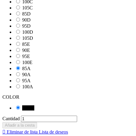
100C
105C
85D
90D
95D
100D
105D
85E
90E
95E
100E
85A
90A
95A
100A
COLOR
Negro
Cantidad
Añadir a la cesta

Eliminar de lista
Lista de deseos