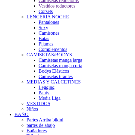
Camisetas reductoras
Vestidos reductores
Corsets
LENCERIA NOCHE
Pantalones
Sexy
Camisones
Batas
Pijamas
Complementos
CAMISETAS/BODYS
Camisetas manga larga
Camisetas manga corta
Bodys Elásticos
Camisetas tirantes
MEDIAS Y CALCETINES
Legging
Panty
Media Liga
VESTIDOS
Niños
BAÑO
Partes Arriba bikini
partes de abajo
Bañadores