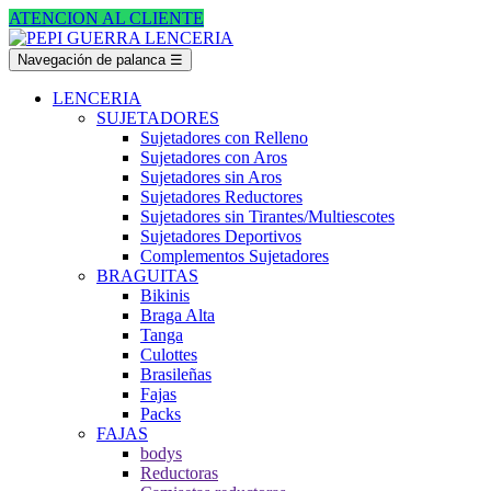
ATENCION AL CLIENTE
Navegación de palanca
☰
LENCERIA
SUJETADORES
Sujetadores con Relleno
Sujetadores con Aros
Sujetadores sin Aros
Sujetadores Reductores
Sujetadores sin Tirantes/Multiescotes
Sujetadores Deportivos
Complementos Sujetadores
BRAGUITAS
Bikinis
Braga Alta
Tanga
Culottes
Brasileñas
Fajas
Packs
FAJAS
bodys
Reductoras