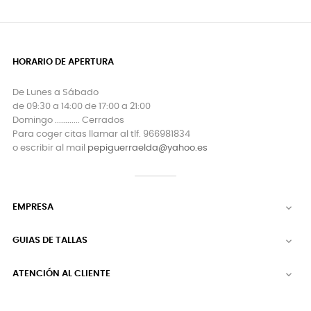
HORARIO DE APERTURA
De Lunes a Sábado
de 09:30 a 14:00 de 17:00 a 21:00
Domingo ............ Cerrados
Para coger citas llamar al tlf. 966981834
o escribir al mail
pepiguerraelda@yahoo.es
EMPRESA

GUIAS DE TALLAS

ATENCIÓN AL CLIENTE
