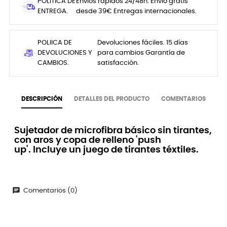
POLITICA DE
Envíos rápidos 24/48h. Envio gratis
ENTREGA.
desde 39€ Entregas internacionales.
POLIICA DE
Devoluciones fáciles. 15 días
DEVOLUCIONES Y
para cambios Garantía de
CAMBIOS.
satisfacción.
DESCRIPCIÓN
DETALLES DEL PRODUCTO
COMENTARIOS
Sujetador de microfibra básico sin tirantes,
con aros y copa de relleno 'push
up'. Incluye un juego de tirantes téxtiles.
chat
Comentarios (0)