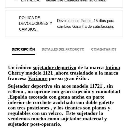
ENTREGA.
desde 39€ Entregas internacionales.
POLIICA DE
Devoluciones fáciles. 15 días para
DEVOLUCIONES Y
cambios Garantía de satisfacción.
CAMBIOS.
DESCRIPCIÓN
DETALLES DEL PRODUCTO
COMENTARIOS
Un icónico
sujetador deportivo
de la marca
Intima
Cherry
modelo
1121
,ahora trasladado a la marca
francesa
Variance
por su gran éxito .
Sujetador deportivo sin aros modelo
11721
, sin
relleno , no oprime con gran sujeción y comodidad
.Espalda escotada con goma ancha en parte
inferior de corchete acolchado con doble gafette
con tres posiciones , y los tirantes son planos y
regulables con un velcro. Este sujetador lo
vendemos mucho como sujetador maternal y
sujetador post-operario
.