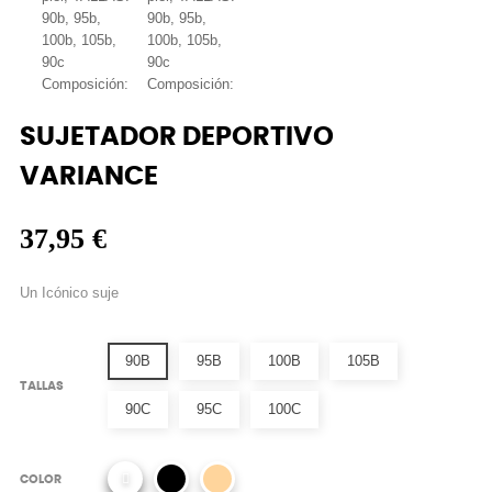
SUJETADOR DEPORTIVO
VARIANCE
37,95 €
Un Icónico suje
90B
95B
100B
105B
TALLAS
90C
95C
100C
COLOR