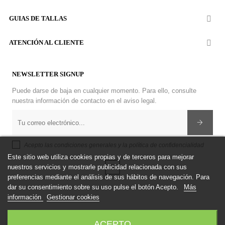
GUIAS DE TALLAS

ATENCIÓN AL CLIENTE

NEWSLETTER SIGNUP
Puede darse de baja en cualquier momento. Para ello, consulte
nuestra información de contacto en el aviso legal.
Acepto las condiciones generales y la política de confidencialidad
Este sitio web utiliza cookies propias y de terceros para mejorar
nuestros servicios y mostrarle publicidad relacionada con sus
Facebook
preferencias mediante el análisis de sus hábitos de navegación. Para
dar su consentimiento sobre su uso pulse el botón Acepto.
Más
información
Gestionar cookies
ACEPTO