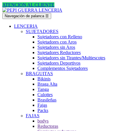
ATENCION AL CLIENTE
Navegación de palanca
☰
LENCERIA
SUJETADORES
Sujetadores con Relleno
Sujetadores con Aros
Sujetadores sin Aros
Sujetadores Reductores
Sujetadores sin Tirantes/Multiescotes
Sujetadores Deportivos
Complementos Sujetadores
BRAGUITAS
Bikinis
Braga Alta
Tanga
Culottes
Brasileñas
Fajas
Packs
FAJAS
bodys
Reductoras