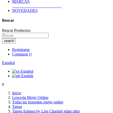
MARCAS
NOVEDADES
Buscar
Buscar Productos:
search
Registrarse
Comparar
(
)
Español
Español
English
0
Inicio
Lencería Mujer Online
Todas las braguitas mujer online
Tanga
Tanga Antinea by Lise Charmel glam ultra