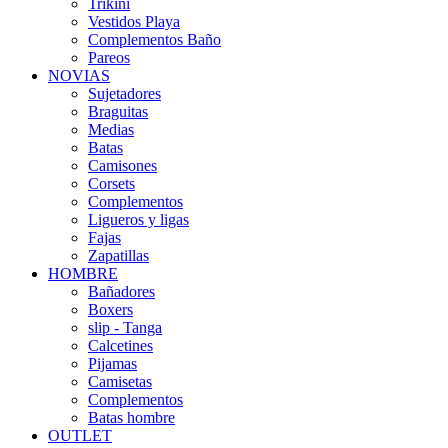
Trikini
Vestidos Playa
Complementos Baño
Pareos
NOVIAS
Sujetadores
Braguitas
Medias
Batas
Camisones
Corsets
Complementos
Ligueros y ligas
Fajas
Zapatillas
HOMBRE
Bañadores
Boxers
slip - Tanga
Calcetines
Pijamas
Camisetas
Complementos
Batas hombre
OUTLET