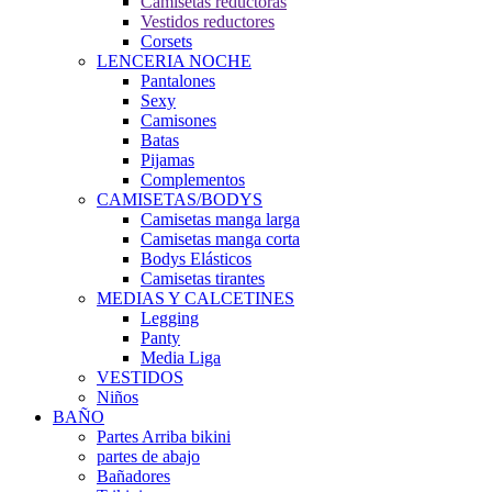
Camisetas reductoras
Vestidos reductores
Corsets
LENCERIA NOCHE
Pantalones
Sexy
Camisones
Batas
Pijamas
Complementos
CAMISETAS/BODYS
Camisetas manga larga
Camisetas manga corta
Bodys Elásticos
Camisetas tirantes
MEDIAS Y CALCETINES
Legging
Panty
Media Liga
VESTIDOS
Niños
BAÑO
Partes Arriba bikini
partes de abajo
Bañadores