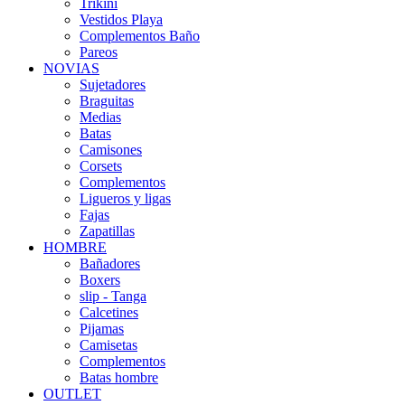
Trikini
Vestidos Playa
Complementos Baño
Pareos
NOVIAS
Sujetadores
Braguitas
Medias
Batas
Camisones
Corsets
Complementos
Ligueros y ligas
Fajas
Zapatillas
HOMBRE
Bañadores
Boxers
slip - Tanga
Calcetines
Pijamas
Camisetas
Complementos
Batas hombre
OUTLET