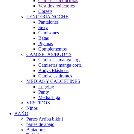
Camisetas reductoras
Vestidos reductores
Corsets
LENCERIA NOCHE
Pantalones
Sexy
Camisones
Batas
Pijamas
Complementos
CAMISETAS/BODYS
Camisetas manga larga
Camisetas manga corta
Bodys Elásticos
Camisetas tirantes
MEDIAS Y CALCETINES
Legging
Panty
Media Liga
VESTIDOS
Niños
BAÑO
Partes Arriba bikini
partes de abajo
Bañadores