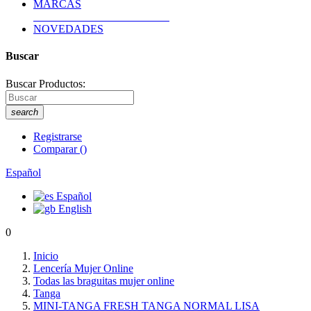
MARCAS
NOVEDADES
Buscar
Buscar Productos:
search
Registrarse
Comparar
(
)
Español
Español
English
0
Inicio
Lencería Mujer Online
Todas las braguitas mujer online
Tanga
MINI-TANGA FRESH TANGA NORMAL LISA