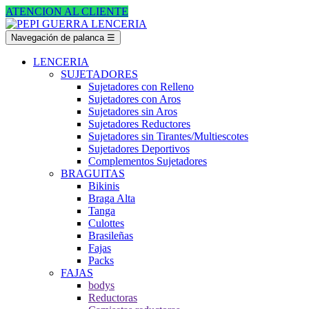
ATENCION AL CLIENTE
Navegación de palanca
☰
LENCERIA
SUJETADORES
Sujetadores con Relleno
Sujetadores con Aros
Sujetadores sin Aros
Sujetadores Reductores
Sujetadores sin Tirantes/Multiescotes
Sujetadores Deportivos
Complementos Sujetadores
BRAGUITAS
Bikinis
Braga Alta
Tanga
Culottes
Brasileñas
Fajas
Packs
FAJAS
bodys
Reductoras