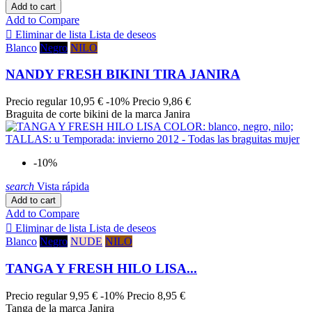
Add to cart
Add to Compare

Eliminar de lista
Lista de deseos
Blanco
Negro
NILO
NANDY FRESH BIKINI TIRA JANIRA
Precio regular
10,95 €
-10%
Precio
9,86 €
Braguita de corte bikini de la marca Janira
-10%
search
Vista rápida
Add to cart
Add to Compare

Eliminar de lista
Lista de deseos
Blanco
Negro
NUDE
NILO
TANGA Y FRESH HILO LISA...
Precio regular
9,95 €
-10%
Precio
8,95 €
Tanga de la marca Janira