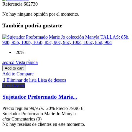
Referencia
602730
No hay ninguna opinión por el momento.
También podría gustarte
-20%
search
Vista rápida
Add to cart
Add to Compare

Eliminar de lista
Lista de deseos
Gris Oscuro
Sujetador Preformado Marie...
Precio regular
99,95 €
-20%
Precio
79,96 €
Sujetador Preformado Marie Jo Manyla
chat
Comentarios (0)
No hay reseñas de clientes en este momento.