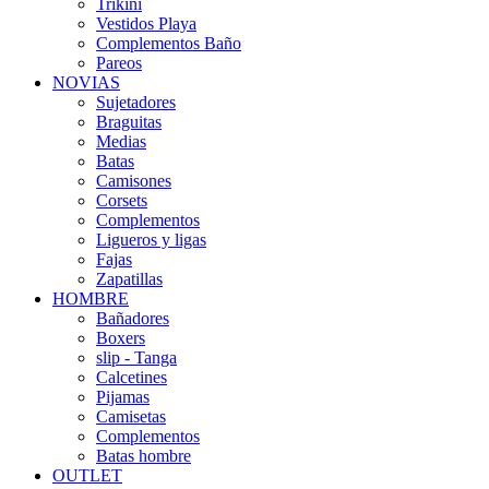
Trikini
Vestidos Playa
Complementos Baño
Pareos
NOVIAS
Sujetadores
Braguitas
Medias
Batas
Camisones
Corsets
Complementos
Ligueros y ligas
Fajas
Zapatillas
HOMBRE
Bañadores
Boxers
slip - Tanga
Calcetines
Pijamas
Camisetas
Complementos
Batas hombre
OUTLET