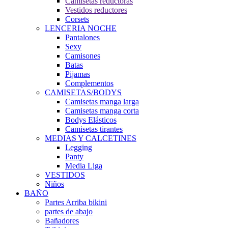
Camisetas reductoras
Vestidos reductores
Corsets
LENCERIA NOCHE
Pantalones
Sexy
Camisones
Batas
Pijamas
Complementos
CAMISETAS/BODYS
Camisetas manga larga
Camisetas manga corta
Bodys Elásticos
Camisetas tirantes
MEDIAS Y CALCETINES
Legging
Panty
Media Liga
VESTIDOS
Niños
BAÑO
Partes Arriba bikini
partes de abajo
Bañadores