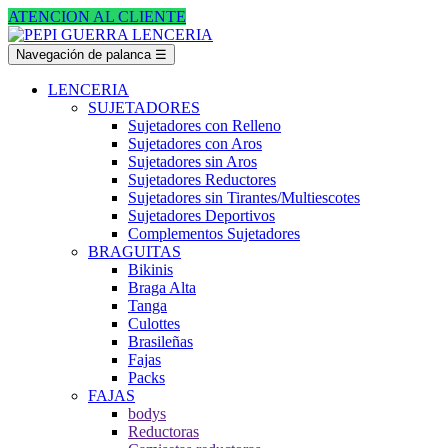
ATENCION AL CLIENTE
Navegación de palanca
☰
LENCERIA
SUJETADORES
Sujetadores con Relleno
Sujetadores con Aros
Sujetadores sin Aros
Sujetadores Reductores
Sujetadores sin Tirantes/Multiescotes
Sujetadores Deportivos
Complementos Sujetadores
BRAGUITAS
Bikinis
Braga Alta
Tanga
Culottes
Brasileñas
Fajas
Packs
FAJAS
bodys
Reductoras