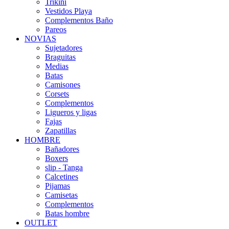
Trikini
Vestidos Playa
Complementos Baño
Pareos
NOVIAS
Sujetadores
Braguitas
Medias
Batas
Camisones
Corsets
Complementos
Ligueros y ligas
Fajas
Zapatillas
HOMBRE
Bañadores
Boxers
slip - Tanga
Calcetines
Pijamas
Camisetas
Complementos
Batas hombre
OUTLET