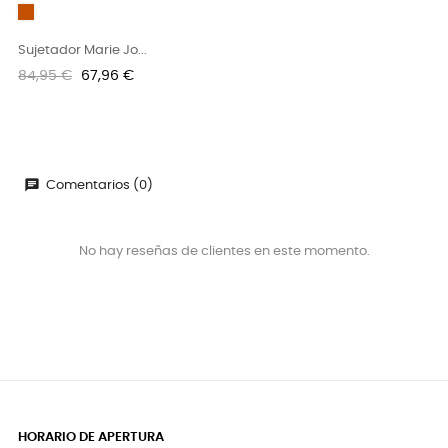
Teja
Sujetador Marie Jo...
Precio
Precio
84,95 €
67,96 €
regular
chat
Comentarios (0)
No hay reseñas de clientes en este momento.
HORARIO DE APERTURA