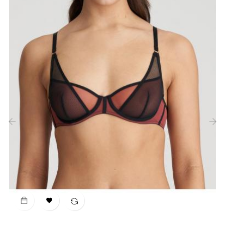
‹
›
